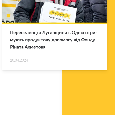
Пе­ре­се­ленці з Лу­ган­щи­ни в Одесі от­ри­
му­ють про­дук­то­ву до­по­мо­гу від Фонду
Ріната Ах­ме­то­ва
20.04.2024