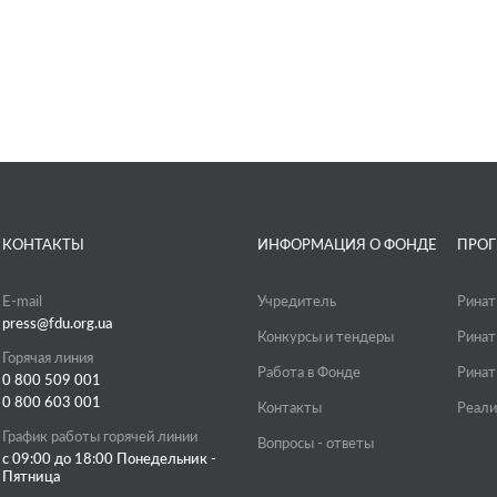
КОНТАКТЫ
ИНФОРМАЦИЯ О ФОНДЕ
ПРО
E-mail
Учредитель
Ринат
press@fdu.org.ua
Конкурсы и тендеры
Ринат
Горячая линия
Работа в Фонде
Ринат
0 800 509 001
0 800 603 001
Контакты
Реали
График работы горячей линии
Вопросы - ответы
с 09:00 до 18:00 Понедельник -
Пятница