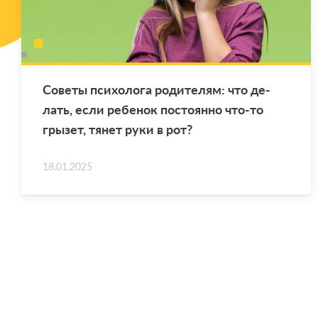
Со­ве­ты пси­хо­ло­га ро­ди­те­лям: что де­
лать, если ре­бе­нок по­сто­ян­но что-то
гры­зет, тянет руки в рот?
18.01.2025