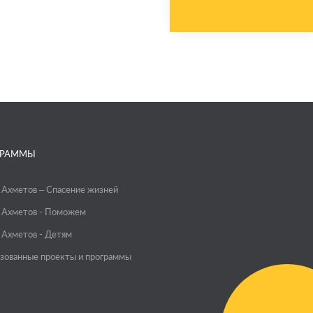
ГРАММЫ
 Ахметов – Спасение жизней
 Ахметов - Поможем
 Ахметов - Детям
зованные проекты и программы