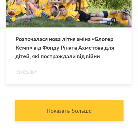
Роз­по­ча­ла­ся нова літня зміна «Бло­гер
Кемп» від Фонду Ріната Ах­ме­то­ва для
дітей, які по­ст­раж­да­ли від війни
15.07.2024
Показать больше