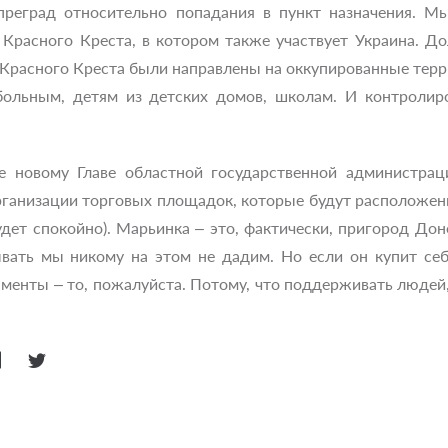
 преград относительно попадания в пункт назначения. М
расного Креста, в котором также участвует Украина. До
расного Креста были направлены на оккупированные тер
 больным, детям из детских домов, школам. И контролир
ие новому Главе областной государственной администра
рганизации торговых площадок, которые будут расположены
будет спокойно). Марьинка – это, фактически, пригород Д
ывать мы никому на этом не дадим. Но если он купит с
аменты – то, пожалуйста. Потому, что поддерживать людей,