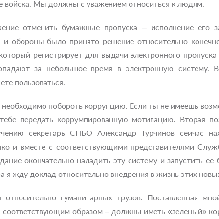
е войска. Мы должны с уважением относиться к людям.
ние отменить бумажные пропуска – исполнение его за
и и обороны было принято решение относительно конечн
 который регистрирует для выдачи электронного пропуска
падают за небольшое время в электронную систему. В
ете пользоваться.
необходимо побороть коррупцию. Если ты не имеешь возмож
 тебе передать коррумпированную мотивацию. Вторая п
учению секретарь СНБО Александр Турчинов сейчас нах
ко и вместе с соответствующими представителями Служб
адание окончательно наладить эту систему и запустить ее
ра я жду доклад относительно внедрения в жизнь этих новы
я относительно гуманитарных грузов. Поставленная мной
 соответствующим образом – должны иметь «зеленый» ко