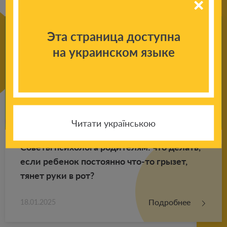
Эта страница доступна
на украинском языке
Читати українською
Со­ве­ты пси­хо­ло­га ро­ди­те­лям: что де­лать,
если ре­бе­нок по­сто­ян­но что-то гры­зет,
тянет руки в рот?
Подробнее
18.01.2025