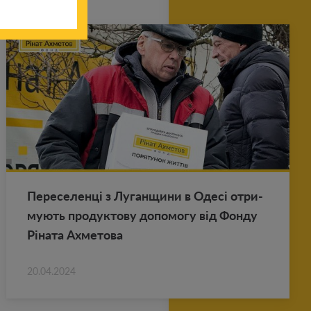
Пе­ре­се­ленці з Лу­ган­щи­ни в Одесі от­ри­
му­ють про­дук­то­ву до­по­мо­гу від Фонду
Ріната Ах­ме­то­ва
20.04.2024