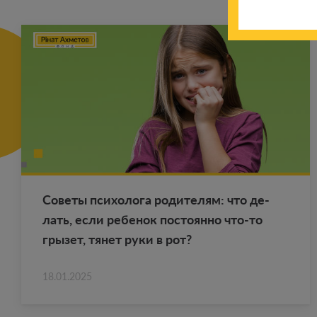
Со­ве­ты пси­хо­ло­га ро­ди­те­лям: что де­
лать, если ре­бе­нок по­сто­ян­но что-то
гры­зет, тянет руки в рот?
18.01.2025