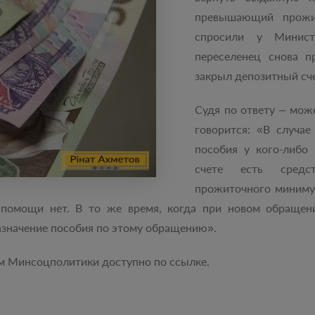
превышающий прож
спросили у Минист
переселенец снова п
закрыл депозитный сче
Судя по ответу – мож
говорится: «В случа
пособия у кого-либо
счете есть средс
прожиточного минимум
 помощи нет. В то же время, когда при новом обращени
азначение пособия по этому обращению».
м Минсоцполитики доступно по ссылке.