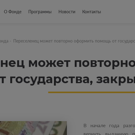
О Фонде
Программы
Новости
Контакты
онда
-
Переселенец может повторно оформить помощь от государст
нец может повторн
т государства, закр
В начале года разго
вернуть выданную п