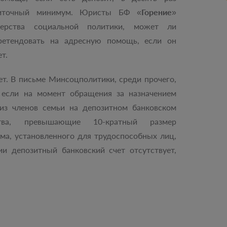
иточный минимум. Юристы БФ «
Горение
»
ерства социальной политики, может ли
ретендовать на адресную помощь, если он
т.
ет. В письме Минсоцполитики, среди прочего,
е если на момент обращения за назначением
 из членов семьи на депозитном банковском
тва, превышающие 10-кратный размер
а, установленного для трудоспособных лиц,
и депозитный банковский счет отсутствует,