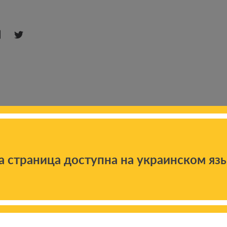
а страница доступна на украинском яз
 новостям