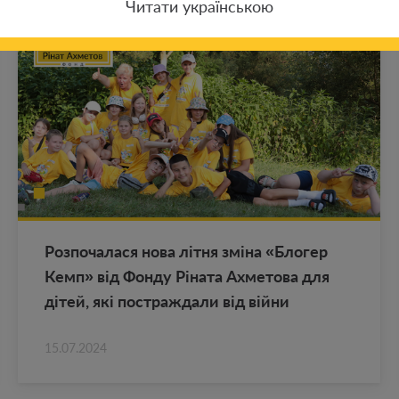
Читати українською
Роз­по­ча­ла­ся нова літня зміна «Бло­гер
Кемп» від Фонду Ріната Ах­ме­то­ва для
дітей, які по­ст­раж­да­ли від війни
15.07.2024