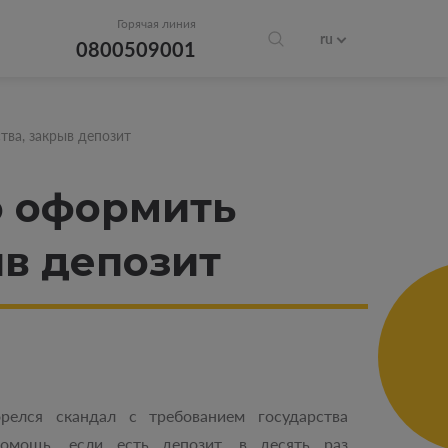
Горячая линия
ru
0800509001
ва, закрыв депозит
о оформить
ыв депозит
релся скандал с требованием государства
омощь, если есть депозит, в десять раз