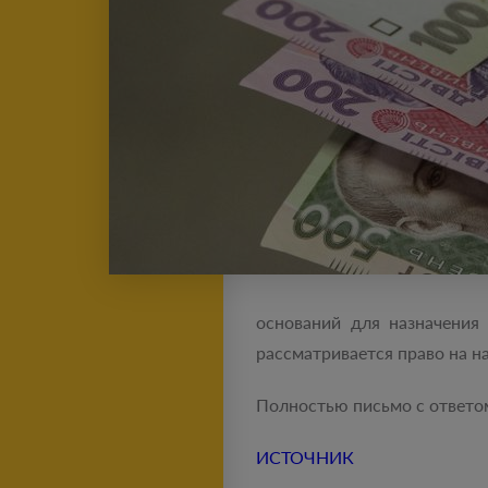
оснований для назначения
рассматривается право на н
Полностью письмо с ответо
ИСТОЧНИК