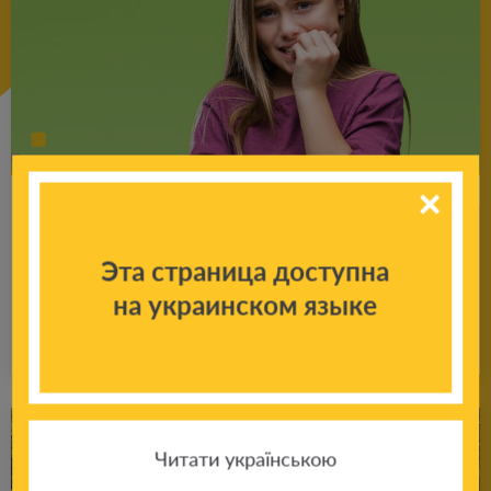
Со­ве­ты пси­хо­ло­га ро­ди­те­лям: что де­лать,
если ре­бе­нок по­сто­ян­но что-то гры­зет,
Эта страница доступна
тянет руки в рот?
на украинском языке
Подробнее
18.01.2025
Читати українською