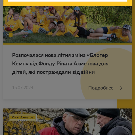
Роз­по­ча­ла­ся нова літня зміна «Бло­гер
Кемп» від Фонду Ріната Ах­ме­то­ва для
дітей, які по­ст­раж­да­ли від війни
Подробнее
15.07.2024