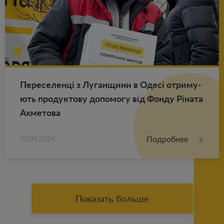
Пе­ре­се­ленці з Лу­ган­щи­ни в Одесі от­ри­му­
ють про­дук­то­ву до­по­мо­гу від Фонду Ріната
Ах­ме­то­ва
Подробнее
20.04.2024
Показать больше