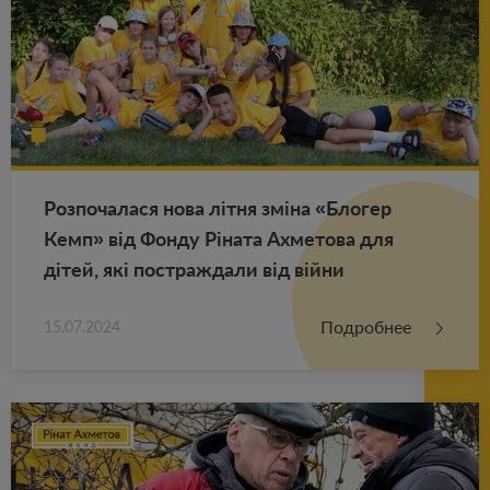
Роз­по­ча­ла­ся нова літня зміна «Бло­гер
Кемп» від Фонду Ріната Ах­ме­то­ва для
дітей, які по­ст­раж­да­ли від війни
Подробнее
15.07.2024