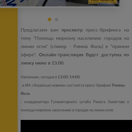
Предлагаем вам
просмотр
пресс-брифинга на
тему "Помощь мирному населению городов на
линии огня" (спикер - Римма Филь) в "прямом
эфире".
Онлайн-трансляция будет доступна по
линку ниже в 13.00.
Напомним, сегодня
в
13
:0
0-14
:0
0
, в ИА «Українські новини» состоится пресс-брифинг
Риммы
Филь
, координатора Гуманитарного штаба Рината Ахметова о
помощи мирному населению в городах на линии огня.