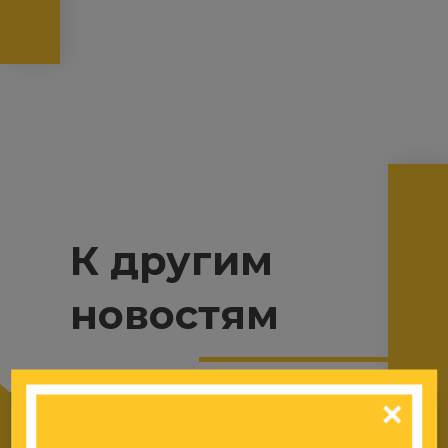
К другим
новостям