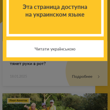
Эта страница доступна
на украинском языке
Читати українською
Со­ве­ты пси­хо­ло­га ро­ди­те­лям: что де­лать,
если ре­бе­нок по­сто­ян­но что-то гры­зет,
тянет руки в рот?
Подробнее
18.01.2025