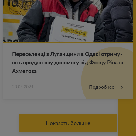
Пе­ре­се­ленці з Лу­ган­щи­ни в Одесі от­ри­му­
ють про­дук­то­ву до­по­мо­гу від Фонду Ріната
Ах­ме­то­ва
Подробнее
20.04.2024
Показать больше