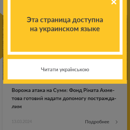
Эта страница доступна
на украинском языке
Читати українською
Во­ро­жа атака на Суми: Фонд Ріната Ах­ме­
то­ва го­то­вий на­да­ти до­по­мо­гу по­ст­раж­да­
лим
Подробнее
13.03.2024