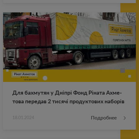
Для ба­хму­тян у Дніпрі Фонд Ріната Ах­ме­
то­ва пе­ре­дав 2 тисячі про­дук­то­вих наборів
Подробнее
18.01.2024