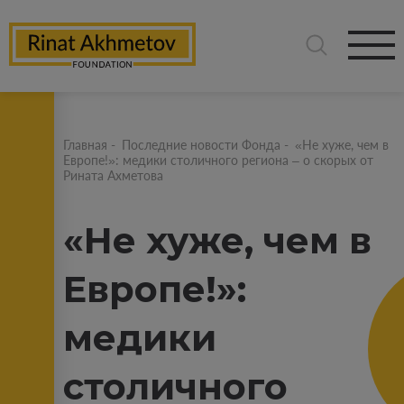
Главная
-
Последние новости Фонда
-
«Не хуже, чем в
Европе!»: медики столичного региона – о скорых от
Рината Ахметова
«Не хуже, чем в
Европе!»:
медики
столичного