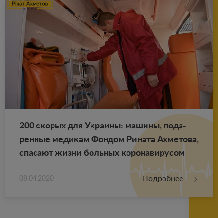
200 ско­рых для Укра­и­ны: ма­ши­ны, по­да­
рен­ные ме­ди­кам Фон­дом Ри­на­та Ах­ме­то­ва,
спа­са­ют жизни боль­ных ко­ро­на­ви­ру­сом
Подробнее
08.04.2020