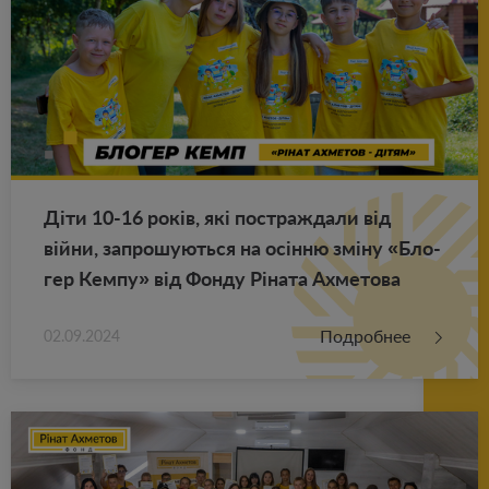
Діти 10-16 років, які по­ст­раж­да­ли від
війни, за­про­шу­ють­ся на осінню зміну «Бло­
гер Кемпу» від Фонду Ріната Ах­ме­то­ва
Подробнее
02.09.2024