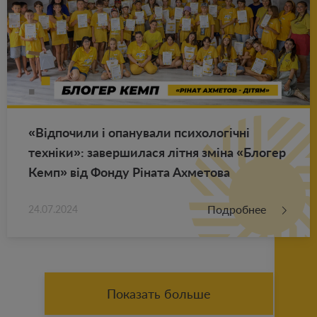
«Відпо­чи­ли і опа­ну­ва­ли пси­хо­логічні
техніки»: за­вер­ши­ла­ся літня зміна «Бло­гер
Кемп» від Фонду Ріната Ах­ме­то­ва
Подробнее
24.07.2024
Показать больше