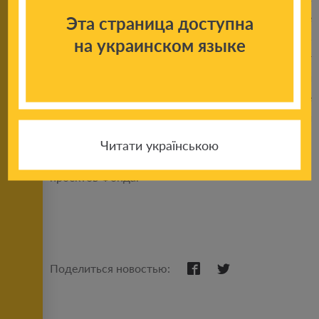
обстоятельства, а все трудности легче
Эта страница доступна
переживать вместе. Чтобы получить помощь
на украинском языке
психолога. А в этом году его участники получают
еще и уникальную возможность развить свои
таланты. Для них организованы мотивационные
встречи, на которых известные и успешные люди
покажут детям, что мечты сбываются», – сказала
Читати українською
Татьяна Кухоцкая, директор по развитию
проектов Фонда.
Поделиться новостью: