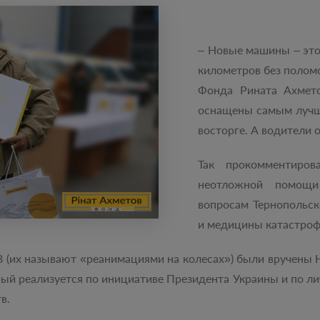
– Новые машины – это
километров без поломо
Фонда Рината Ахмето
оснащены самым лучши
восторге. А водители 
Так прокомментиров
неотложной помощи
вопросам Тернопольс
и медицины катастроф
В (их называют «реанимациями на колесах») были вручены
рый реализуется по инициативе Президента Украины и по 
в.