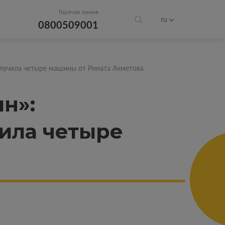
Горячая линия
ru
0800509001
лучила четыре машины от Рината Ахметова
н»:
чила четыре