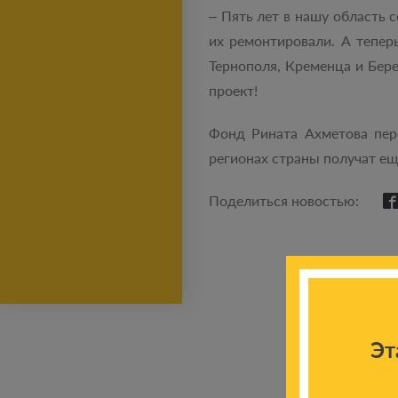
– Пять лет в нашу область 
их ремонтировали. А тепер
Тернополя, Кременца и Бер
проект!
Фонд Рината Ахметова пер
регионах страны получат еще
Поделиться новостью:
Эт