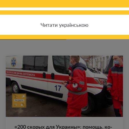
 новостям
Читати українською
«200 ско­рых для Укра­и­ны»: по­мощь, ко­