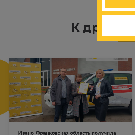
К другим
Ивано-Фран­ков­ская об­ласть по­лу­чи­ла