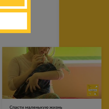
Спа­сти ма­лень­кую жизнь