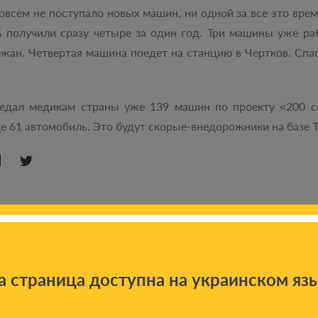
совсем не поступало новых машин, ни одной за все это врем
ь получили сразу четыре за один год. Три машины уже р
ежан. Четвертая машина поедет на станцию в Чертков. Спа
едал медикам страны уже 139 машин по проекту «200 с
 61 автомобиль. Это будут скорые-внедорожники на базе To
а страница доступна на украинском яз