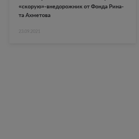
«ско­рую»-вне­до­рож­ник от Фонда Ри­на­
та Ах­ме­то­ва
23.09.2021