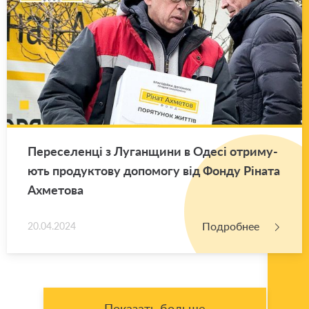
Пе­ре­се­ленці з Лу­ган­щи­ни в Одесі от­ри­му­
ють про­дук­то­ву до­по­мо­гу від Фонду Ріната
Ах­ме­то­ва
Подробнее
20.04.2024
Показать больше