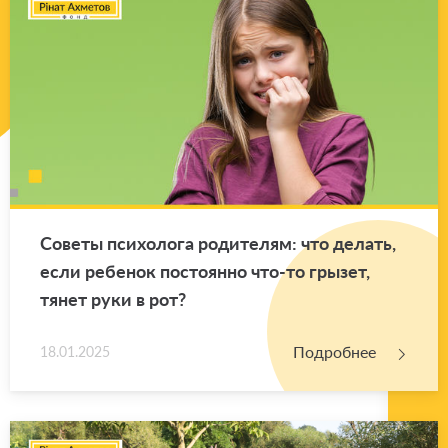
Со­ве­ты пси­хо­ло­га ро­ди­те­лям: что де­лать,
если ре­бе­нок по­сто­ян­но что-то гры­зет,
тянет руки в рот?
Подробнее
18.01.2025