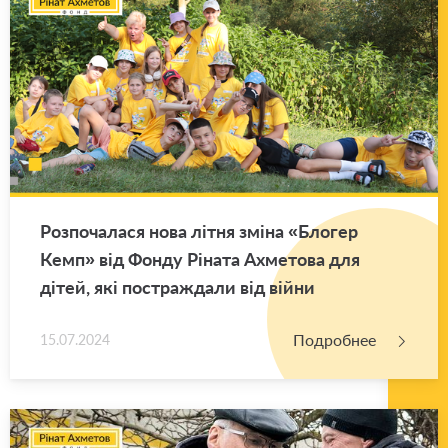
Роз­по­ча­ла­ся нова літня зміна «Бло­гер
Кемп» від Фонду Ріната Ах­ме­то­ва для
дітей, які по­ст­раж­да­ли від війни
Подробнее
15.07.2024