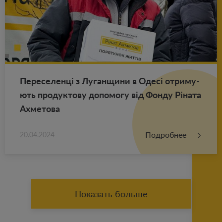
Пе­ре­се­ленці з Лу­ган­щи­ни в Одесі от­ри­му­
ють про­дук­то­ву до­по­мо­гу від Фонду Ріната
Ах­ме­то­ва
Подробнее
20.04.2024
Показать больше