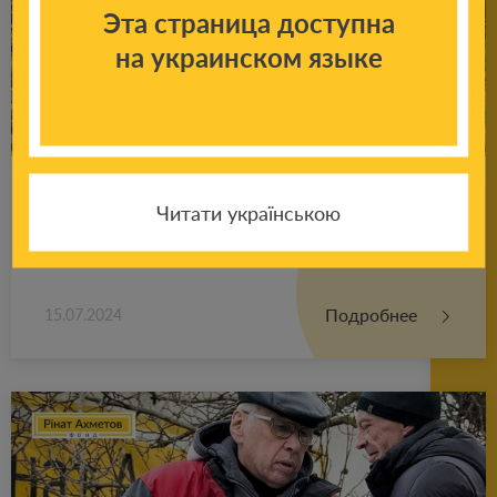
Эта страница доступна
на украинском языке
Роз­по­ча­ла­ся нова літня зміна «Бло­гер
Читати українською
Кемп» від Фонду Ріната Ах­ме­то­ва для
дітей, які по­ст­раж­да­ли від війни
Подробнее
15.07.2024