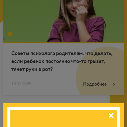
Со­ве­ты пси­хо­ло­га ро­ди­те­лям: что де­лать,
если ре­бе­нок по­сто­ян­но что-то гры­зет,
тянет руки в рот?
Подробнее
18.01.2025