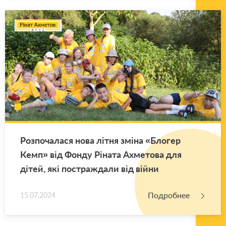
Роз­по­ча­ла­ся нова літня зміна «Бло­гер
Кемп» від Фонду Ріната Ах­ме­то­ва для
дітей, які по­ст­раж­да­ли від війни
Подробнее
15.07.2024