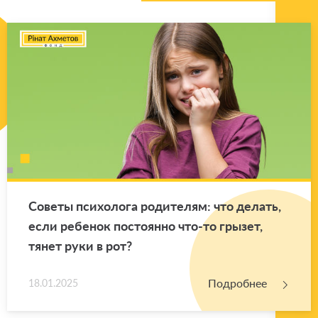
Со­ве­ты пси­хо­ло­га ро­ди­те­лям: что де­лать,
если ре­бе­нок по­сто­ян­но что-то гры­зет,
тянет руки в рот?
Подробнее
18.01.2025