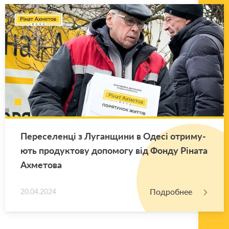
Пе­ре­се­ленці з Лу­ган­щи­ни в Одесі от­ри­му­
ють про­дук­то­ву до­по­мо­гу від Фонду Ріната
Ах­ме­то­ва
Подробнее
20.04.2024