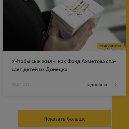
«Чтобы сын жил»: как Фонд Ах­ме­то­ва спа­
са­ет детей из До­нец­ка
Подробнее
05.04.2019
Показать больше