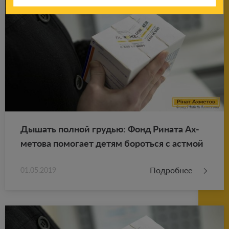
Ды­шать пол­ной гру­дью: Фонд Ри­на­та Ах­
ме­то­ва по­мо­га­ет детям бо­роть­ся с аст­мой
Подробнее
01.05.2019