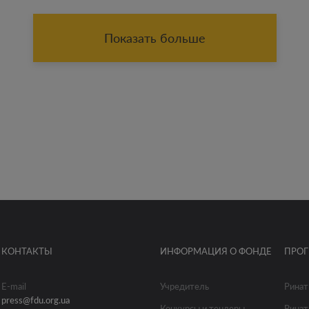
Показать больше
КОНТАКТЫ
ИНФОРМАЦИЯ О ФОНДЕ
ПРО
E-mail
Учредитель
Ринат
press@fdu.org.ua
Конкурсы и тендеры
Ринат