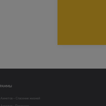
ГРАММЫ
 Ахметов – Спасение жизней
 Ахметов - Поможем