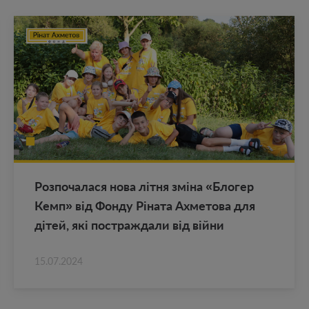
Роз­по­ча­ла­ся нова літня зміна «Бло­гер
Кемп» від Фонду Ріната Ах­ме­то­ва для
дітей, які по­ст­раж­да­ли від війни
15.07.2024