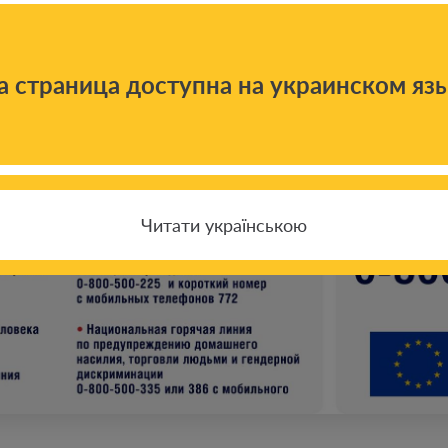
а страница доступна на украинском яз
Читати українською