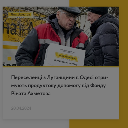
Пе­ре­се­ленці з Лу­ган­щи­ни в Одесі от­ри­
му­ють про­дук­то­ву до­по­мо­гу від Фонду
Ріната Ах­ме­то­ва
20.04.2024