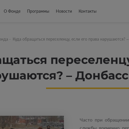
О Фонде
Программы
Новости
Контакты
онда
-
Куда обращаться переселенцу, если его права нарушаются? 
ащаться переселенцу
рушаются? – Донбасс
Часто при обращении
службы временно пер