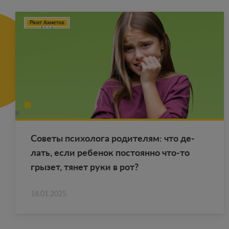
Со­ве­ты пси­хо­ло­га ро­ди­те­лям: что де­
лать, если ре­бе­нок по­сто­ян­но что-то
гры­зет, тянет руки в рот?
18.01.2025