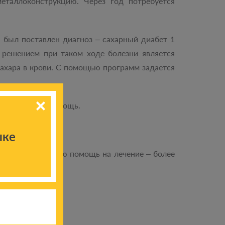
еталлоконструкцию. Через год потребуется
у был поставлен диагноз ‒ сахарный диабет 1
 решением при таком ходе болезни является
сахара в крови. С помощью программ задается
нд пришел на помощь.
ыке
ом числе адресную помощь на лечение – более