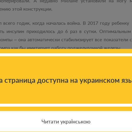
оперировали. А недавно Милане установили на ногу м
лению этой конструкции.
 всего годик, когда началась война. В 2017 году ребенк
оть инсулин приходилось до 6 раз в сутки. Оптимальным
помпы – она автоматически стабилизирует все показатели 
Помпа как бы имитирует работу поджелудочной железы.
же не все работающие родители могут себе позволить. Фо
. Из тысяч.
а страница доступна на украинском яз
й программе помощь получили более 50 000 украинцев, в т
Читати українською