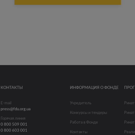
КОНТАКТЫ
ИНФОРМАЦИЯ О ФОНДЕ
ПРО
E-mail
Учредитель
Ринат
press@fdu.org.ua
Конкурсы и тендеры
Ринат
Горячая линия
Работа в Фонде
Ринат
0 800 509 001
0 800 603 001
Контакты
Реали