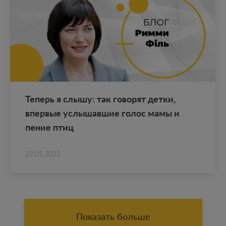
Те­перь я слышу: так го­во­рят детки,
впер­вые услы­шав­шие голос мамы и
пение птиц
22.01.2022
Показать больше