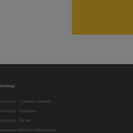
ГРАММЫ
 Ахметов – Спасение жизней
 Ахметов - Поможем
 Ахметов - Детям
зованные проекты и программы