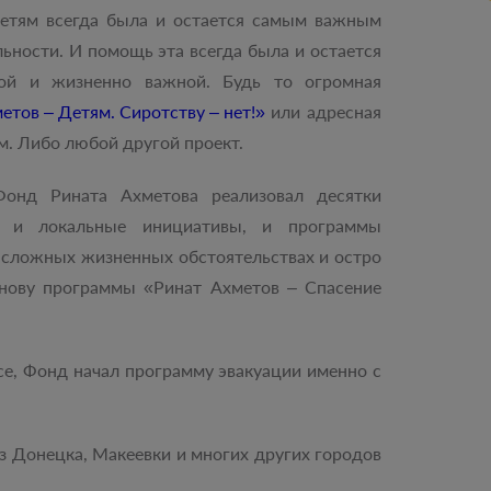
етям всегда была и остается самым важным
ьности. И помощь эта всегда была и остается
ной и жизненно важной. Будь то огромная
етов – Детям. Сиротству – нет!»
или адресная
. Либо любой другой проект.
онд Рината Ахметова реализовал десятки
и и локальные инициативы, и программы
в сложных жизненных обстоятельствах и остро
снову программы «Ринат Ахметов – Спасение
се, Фонд начал программу эвакуации именно с
з Донецка, Макеевки и многих других городов