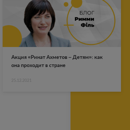
Акция «Ринат Ах­ме­тов – Детям»: как
она про­хо­дит в стране
25.12.2021