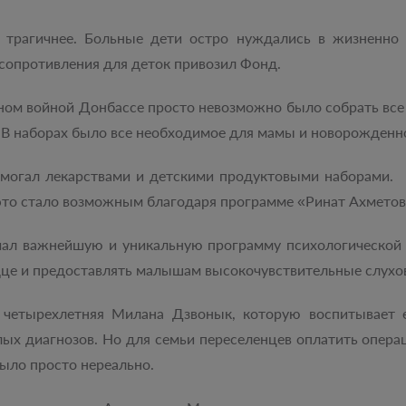
 трагичнее. Больные дети остро нуждались в жизненно
 сопротивления для деток привозил Фонд.
нном войной Донбассе просто невозможно было собрать вс
В наборах было все необходимое для мамы и новорожденн
омогал лекарствами и детскими продуктовыми наборами
это стало возможным благодаря программе «Ринат Ахметов
чал важнейшую и уникальную программу психологической 
дце и предоставлять малышам высокочувствительные слухо
 четырехлетняя Милана Дзвонык, которую воспитывает 
ых диагнозов. Но для семьи переселенцев оплатить операц
было просто нереально.