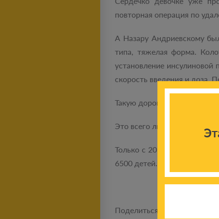
Сердечко девочке уже про
повторная операция по уда
А Назару Андриевскому был
типа, тяжелая форма. Кол
установление инсулиновой 
скорость введения и доза. 
Такую дорогую операцию да
Это всего лишь две истории
Эт
Только с 2014 года по это
6500 детей.
Поделиться новостью: