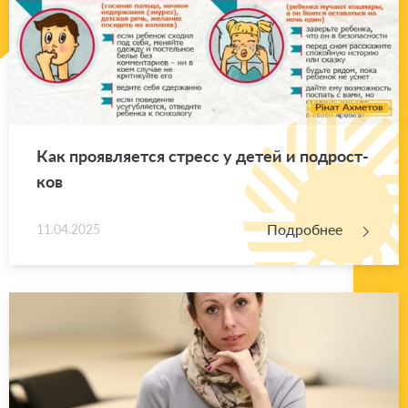
Как про­яв­ля­ет­ся стресс у детей и под­рост­
ков
Подробнее
11.04.2025