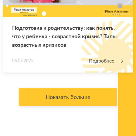
Под­го­тов­ка к ро­ди­тель­ству: как по­нять,
что у ре­бен­ка - воз­раст­ной кри­зис? Типы
воз­раст­ных кри­зи­сов
Подробнее
06.03.2025
Показать больше