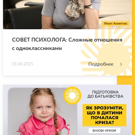
СОВЕТ ПСИ­ХО­ЛО­ГА: Слож­ные от­но­ше­ния
с од­но­класс­ни­ка­ми
Подробнее
01.04.2025