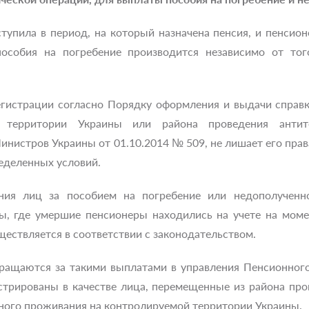
тупила в период, на который назначена пенсия, и пенсион
особия на погребение производится независимо от то
егистрации согласно Порядку оформления и выдачи справк
 территории Украины или района проведения антите
нистров Украины от 01.10.2014 № 509, не лишает его прав
еделенных условий.
ния лиц за пособием на погребение или недополученн
, где умершие пенсионеры находились на учете на моме
ествляется в соответствии с законодательством.
ращаются за такими выплатами в управления Пенсионног
стрированы в качестве лица, перемещенные из района про
ного проживания на контролируемой территории Украины.