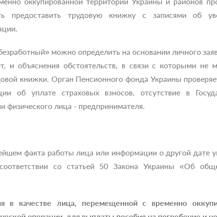
менно оккупированной территории Украины и районов про
ть предоставить трудовую книжку с записями об ув
ации.
«безработный» можно определить на основании личного зая
т, и объяснения обстоятельств, в связи с которыми не
довой книжки. Орган Пенсионного фонда Украины проверяе
ии об уплате страховых взносов, отсутствие в Госу
и физического лица - предпринимателя.
нейшем факта работы лица или информации о другой дате 
соответствии со статьей 50 Закона Украины «Об обще
ия в качестве лица, перемещенной с временно оккуп
ческой операции, для выплаты пособия на погребение и н