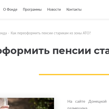
О Фонде
Программы
Новости
Контакты
онда
-
Как переоформить пенсии старикам из зоны АТО?
оформить пенсии ст
На сайте Донецкой 
размещена