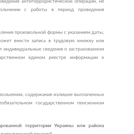
ведения антитеррористической операции, не
ольнении с работы в период проведения
вления произвольной формы с указанием даты,
 может внести запись в трудовую книжку или
т индивидуальные сведения о застрахованном
дарственном едином реестре информации о
увольнения, содержание излишне выплаченных
обязательном государственном пенсионном
ированной территории Украины или района
едополученной пенсии?