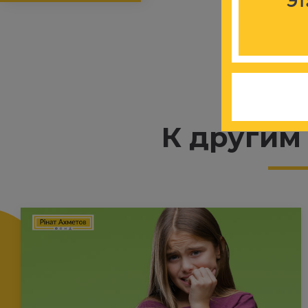
Эт
К другим