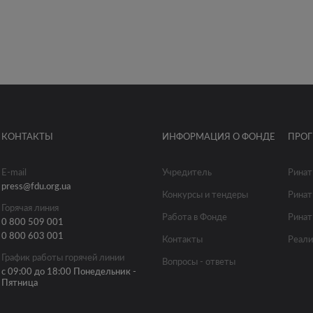
КОНТАКТЫ
ИНФОРМАЦИЯ О ФОНДЕ
ПРО
E-mail
Учредитель
Ринат
press@fdu.org.ua
Конкурсы и тендеры
Ринат
Горячая линия
Работа в Фонде
Ринат
0 800 509 001
0 800 603 001
Контакты
Реали
График работы горячей линии
Вопросы - ответы
с 09:00 до 18:00 Понедельник -
Пятница