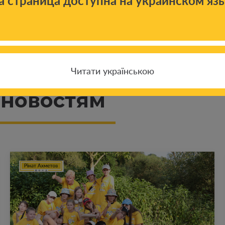
а страница доступна на украинском яз
Читати українською
 новостям