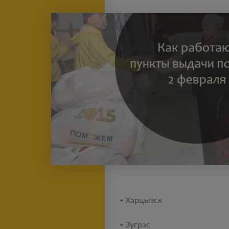
• Харцызск
• Зугрэс