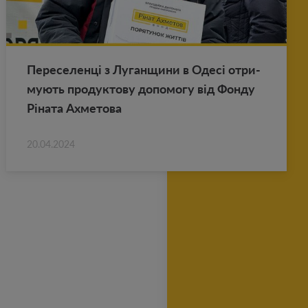
Пе­ре­се­ленці з Лу­ган­щи­ни в Одесі от­ри­
му­ють про­дук­то­ву до­по­мо­гу від Фонду
Ріната Ах­ме­то­ва
20.04.2024