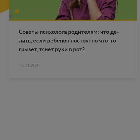
Со­ве­ты пси­хо­ло­га ро­ди­те­лям: что де­
лать, если ре­бе­нок по­сто­ян­но что-то
гры­зет, тянет руки в рот?
18.01.2025