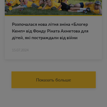
Роз­по­ча­ла­ся нова літня зміна «Бло­гер
Кемп» від Фонду Ріната Ах­ме­то­ва для
дітей, які по­ст­раж­да­ли від війни
15.07.2024
Показать больше