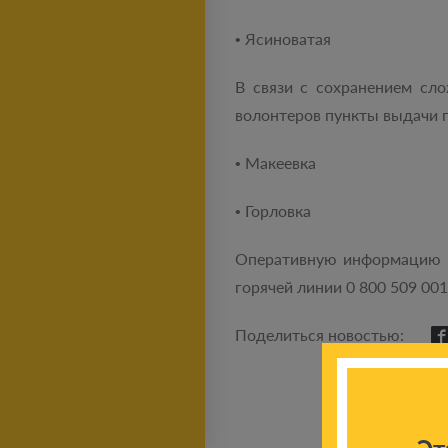
• Ясиноватая
В связи с сохранением сл
волонтеров пункты выдачи 
• Макеевка
• Горловка
Оперативную информацию о
горячей линии 0 800 509 001
Поделиться новостью: