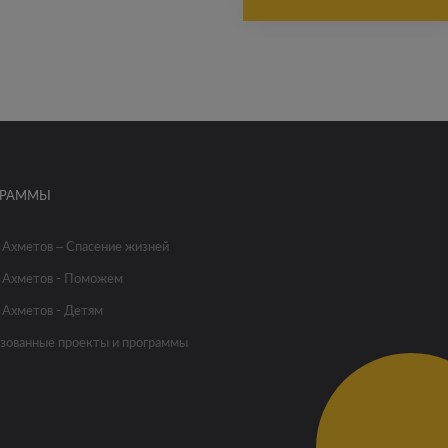
ГРАММЫ
 Ахметов – Спасение жизней
 Ахметов - Поможем
 Ахметов - Детям
зованные проекты и программы