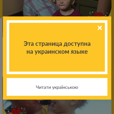
Эта страница доступна
Здо­ро­вое серд­це для ма­лень­кой Лены
на украинском языке
Подробнее
16.11.2020
Читати українською