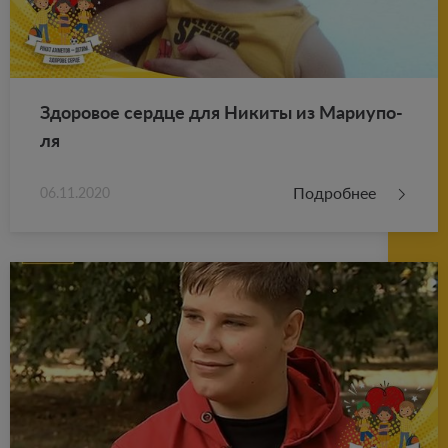
Здо­ро­вое серд­це для Ни­ки­ты из Ма­ри­у­по­
ля
Подробнее
06.11.2020