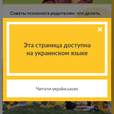
Со­ве­ты пси­хо­ло­га ро­ди­те­лям: что де­лать,
если ре­бе­нок по­сто­ян­но что-то гры­зет,
тянет руки в рот?
Подробнее
18.01.2025
Эта страница доступна
на украинском языке
Читати українською