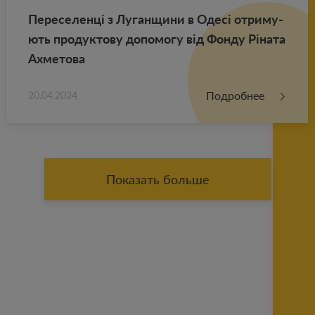
Пе­ре­се­ленці з Лу­ган­щи­ни в Одесі от­ри­му­
ють про­дук­то­ву до­по­мо­гу від Фонду Ріната
Ах­ме­то­ва
Подробнее
20.04.2024
Показать больше