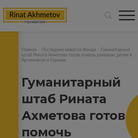
Главная
-
Последние новости Фонда
-
Гуманитарный
штаб Рината Ахметова готов помочь раненым детям в
Артемовске и Горняке
Гуманитарный
штаб Рината
Ахметова готов
помочь