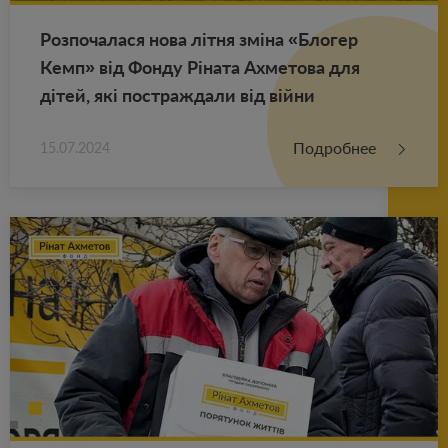
Роз­по­ча­ла­ся нова літня зміна «Бло­гер
Кемп» від Фонду Ріната Ах­ме­то­ва для
дітей, які по­ст­раж­да­ли від війни
Подробнее
15.07.2024