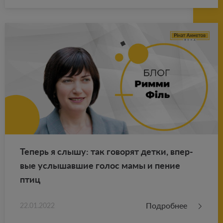
Те­перь я слышу: так го­во­рят детки, впер­
вые услы­шав­шие голос мамы и пение
птиц
Подробнее
22.01.2022