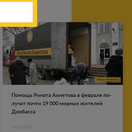
По­мощь Ри­на­та Ах­ме­то­ва в фев­ра­ле по­
лу­чат почти 19 000 мир­ных жи­те­лей
Дон­бас­са
24.01.2020