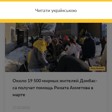
Читати українською
Около 19 500 мир­ных жи­те­лей Дон­бас­
са по­лу­чат по­мощь Ри­на­та Ах­ме­то­ва в
марте
27.02.2020