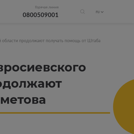
Горячая линия
ru
0800509001
 области продолжают получать помощь от Штаба
росиевского
родолжают
хметова