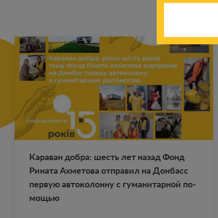
Ка­ра­ван добра: шесть лет назад Фонд
Ри­на­та Ах­ме­то­ва от­пра­вил на Дон­басс
первую ав­то­ко­лон­ну с гу­ма­ни­тар­ной по­
мо­щью