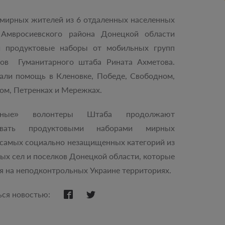
мирных жителей из 6 отдаленных населенных
 Амвросиевского района Донецкой области
и продуктовые наборы от мобильных групп
ров Гуманитарного штаба Рината Ахметова.
али помощь в Кленовке, Победе, Свободном,
ом, Петренках и Мережках.
ьные» волонтеры Штаба продолжают
чивать продуктовыми наборами мирных
самых социально незащищенных категорий из
ых сел и поселков Донецкой области, которые
я на неподконтрольных Украине территориях.
ься новостью: