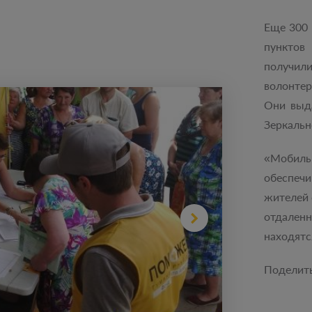
Еще 300 
пунктов
получил
волонте
Они выд
Зеркальн
«Мобил
обеспе
жителей 
отдаленн
находятс
Поделит