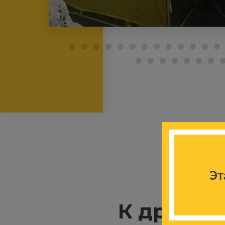
Эт
К другим