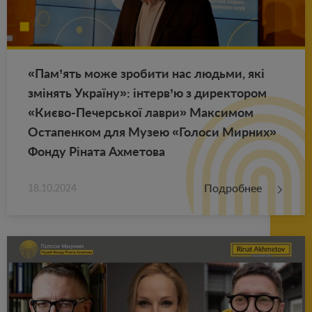
«Пам’ять може зро­би­ти нас лю­дь­ми, які
змінять Україну»: інтерв’ю з ди­рек­то­ром
«Києво-Пе­черсь­кої лаври» Мак­си­мом
Оста­пен­ком для Музею «Го­ло­си Мир­них»
Фонду Ріната Ах­ме­то­ва
Подробнее
18.10.2024