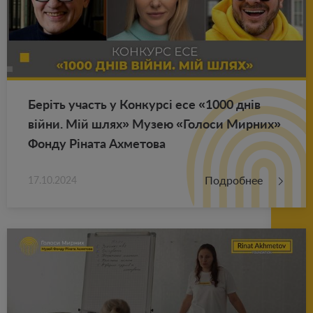
Беріть участь у Кон­курсі есе «1000 днів
війни. Мій шлях» Музею «Го­ло­си Мир­них»
Фонду Ріната Ах­ме­то­ва
Подробнее
17.10.2024