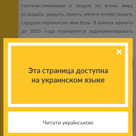
соотечественникам и людям по всему миру
услышать, увидеть, понять умом и почувствовать
сердцем пережитую ими боль. В рамках проекта
до 2025 года планируется задокументировать
100 тысяч свидетельств мирных жителей
Донбасса, а в перспективе – 1 миллион историй.
Эта страница доступна
на украинском языке
Читати українською