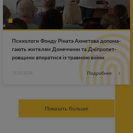
Пси­хо­ло­ги Фонду Ріната Ах­ме­то­ва до­по­ма­
га­ють жи­те­лям До­неч­чи­ни та Дніпро­пет­
ров­щи­ни впо­ра­ти­ся із трав­мою війни
Подробнее
14.10.2024
Показать больше