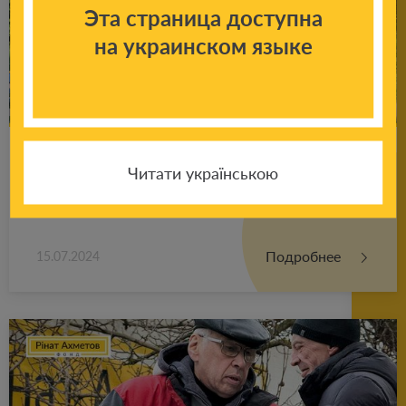
Эта страница доступна
на украинском языке
Роз­по­ча­ла­ся нова літня зміна «Бло­гер
Читати українською
Кемп» від Фонду Ріната Ах­ме­то­ва для
дітей, які по­ст­раж­да­ли від війни
Подробнее
15.07.2024