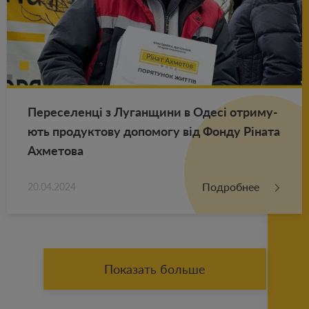
Пе­ре­се­ленці з Лу­ган­щи­ни в Одесі от­ри­му­
ють про­дук­то­ву до­по­мо­гу від Фонду Ріната
Ах­ме­то­ва
Подробнее
20.04.2024
Показать больше