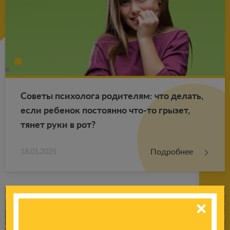
Со­ве­ты пси­хо­ло­га ро­ди­те­лям: что де­лать,
если ре­бе­нок по­сто­ян­но что-то гры­зет,
тянет руки в рот?
Подробнее
18.01.2025