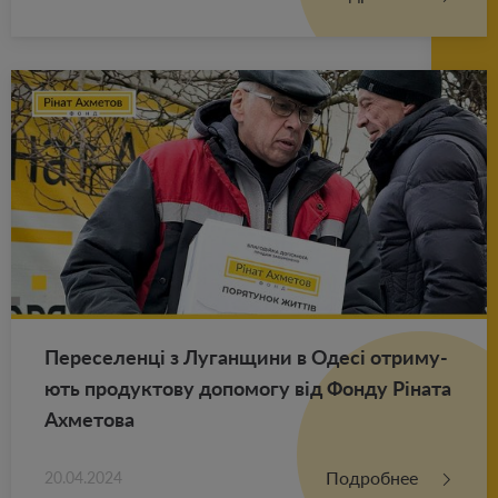
Пе­ре­се­ленці з Лу­ган­щи­ни в Одесі от­ри­му­
ють про­дук­то­ву до­по­мо­гу від Фонду Ріната
Ах­ме­то­ва
Подробнее
20.04.2024