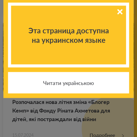
Подробнее
18.01.2025
Эта страница доступна
на украинском языке
Читати українською
Роз­по­ча­ла­ся нова літня зміна «Бло­гер
Кемп» від Фонду Ріната Ах­ме­то­ва для
дітей, які по­ст­раж­да­ли від війни
Подробнее
15.07.2024