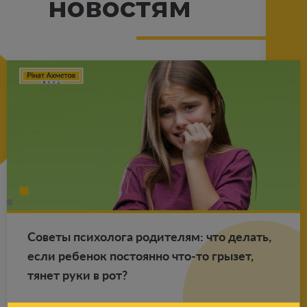
новостям
Со­ве­ты пси­хо­ло­га ро­ди­те­лям: что де­лать,
если ре­бе­нок по­сто­ян­но что-то гры­зет,
тянет руки в рот?