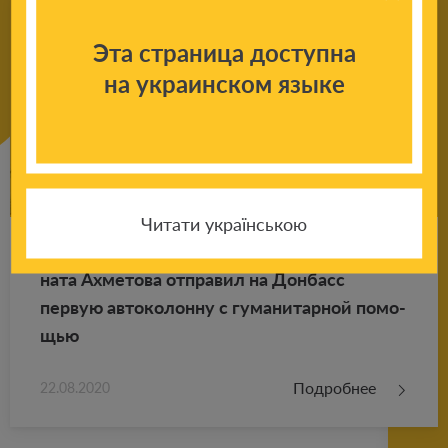
Эта страница доступна
на украинском языке
Читати українською
Ка­ра­ван добра: шесть лет назад Фонд Ри­
на­та Ах­ме­то­ва от­пра­вил на Дон­басс
первую ав­то­ко­лон­ну с гу­ма­ни­тар­ной по­мо­
щью
Подробнее
22.08.2020