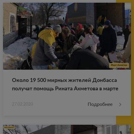
Около 19 500 мир­ных жи­те­лей Дон­бас­са
по­лу­чат по­мощь Ри­на­та Ах­ме­то­ва в марте
Подробнее
27.02.2020