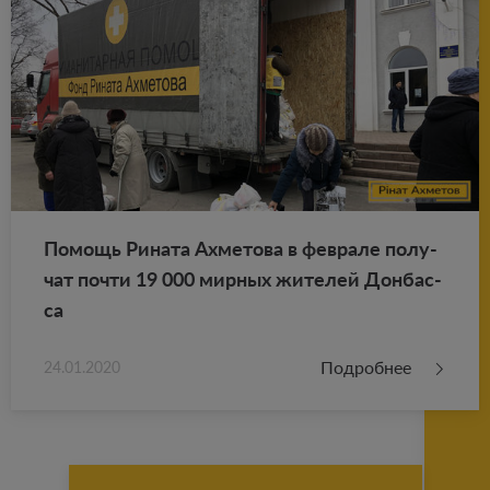
По­мощь Ри­на­та Ах­ме­то­ва в фев­ра­ле по­лу­
чат почти 19 000 мир­ных жи­те­лей Дон­бас­
са
Подробнее
24.01.2020