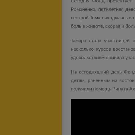
Сегодня Фонд презентует 
Романенко, пятилетняя дев
сестрой Тома находилась во
боль в животе, скорая и бо
Тамара стала участницей 
несколько курсов восстано
удовольствием приняла учас
На сегодняшний день Фонд
детям, раненным на восто
получили помощь Рината Ах