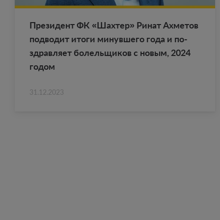
Пре­зи­дент ФК «Шах­тер» Ринат Ах­ме­тов
под­во­дит итоги ми­нув­ше­го года и по­
здрав­ля­ет бо­лель­щи­ков с новым, 2024
годом
31.12.2023