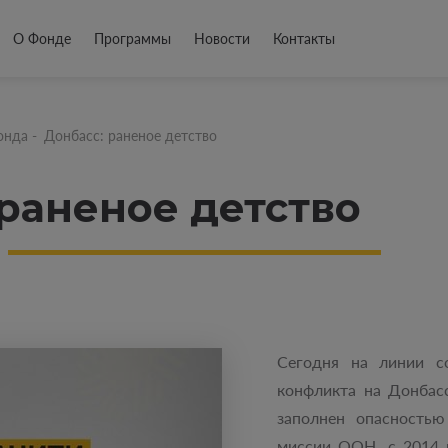
О Фонде
Программы
Новости
Контакты
онда
-
Донбасс: раненое детство
 раненое детство
Сегодня на линии со
конфликта на Донбас
заполнен опасность
миссии ООН, с 2014 г