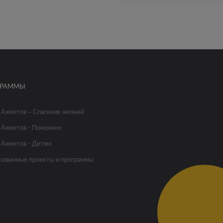
ГРАММЫ
 Ахметов – Спасение жизней
 Ахметов - Поможем
 Ахметов - Детям
зованные проекты и программы