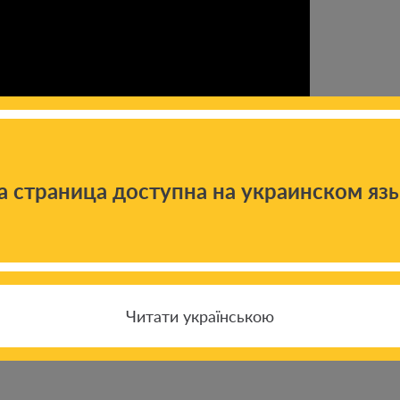
а страница доступна на украинском яз
дРінатаАхметова
Читати українською