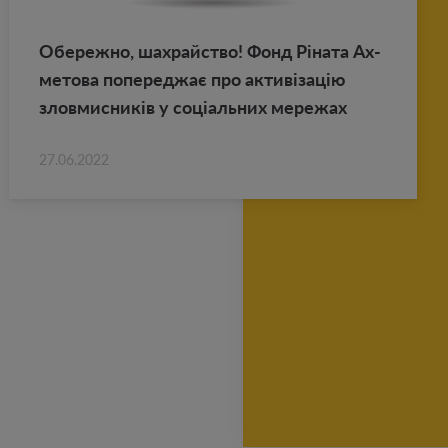
Обе­реж­но, шахрай­ство! Фонд Ріната Ах­
ме­то­ва по­пе­реджає про активізацію
злов­мис­ників у соціаль­них ме­ре­жах
27.06.2022