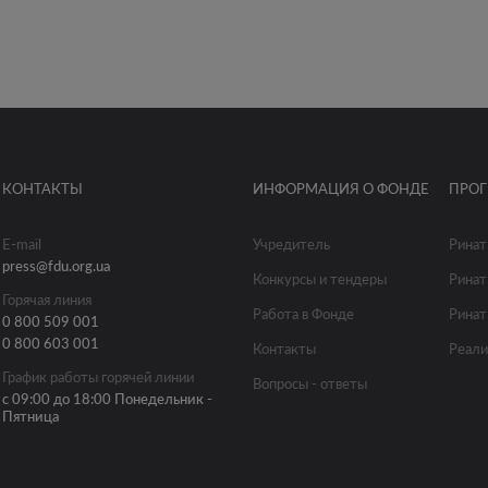
КОНТАКТЫ
ИНФОРМАЦИЯ О ФОНДЕ
ПРО
E-mail
Учредитель
Ринат
press@fdu.org.ua
Конкурсы и тендеры
Ринат
Горячая линия
Работа в Фонде
Ринат
0 800 509 001
0 800 603 001
Контакты
Реали
График работы горячей линии
Вопросы - ответы
с 09:00 до 18:00 Понедельник -
Пятница