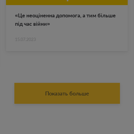
«Це неоціненна до­по­мо­га, а тим більше
під час війни»
15.07.2023
Показать больше