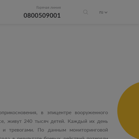
Горячая линия
ru
0800509001
прикосновения, в эпицентре вооруженного
се, живут 240 тысяч детей. Каждый их день
ю и тревогами. По данным мониторинговой
ода в результате боевых действий потеряли