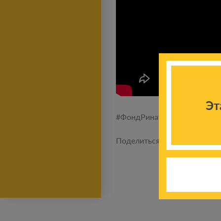
Эт
#ФондРинатаАхметова #Фон
Поделиться новостью: