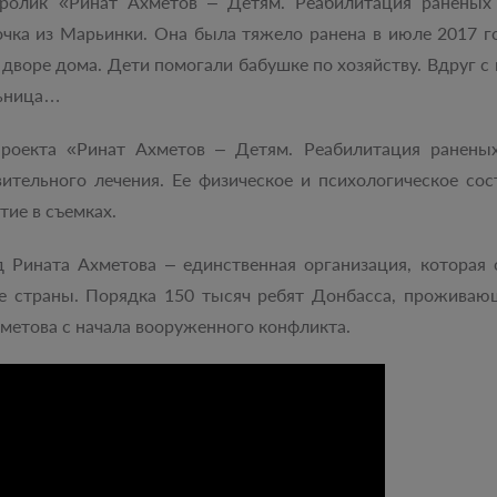
ролик «Ринат Ахметов – Детям. Реабилитация раненых 
очка из Марьинки. Она была тяжело ранена в июле 2017 г
 дворе дома. Дети помогали бабушке по хозяйству. Вдруг 
льница…
проекта «Ринат Ахметов – Детям. Реабилитация ранен
вительного лечения. Ее физическое и психологическое с
тие в съемках.
 Рината Ахметова – единственная организация, котора
ке страны. Порядка 150 тысяч ребят Донбасса, проживаю
метова с начала вооруженного конфликта.