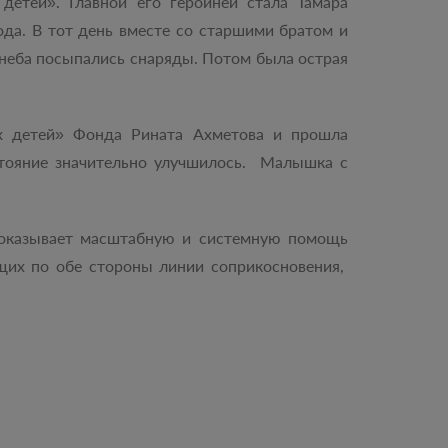
детей». Главной его героиней стала Тамара
ода. В тот день вместе со старшими братом и
с неба посыпались снаряды. Потом была острая
ых детей» Фонда Рината Ахметова и прошла
остояние значительно улучшилось. Малышка с
я оказывает масштабную и системную помощь
щих по обе стороны линии соприкосновения,