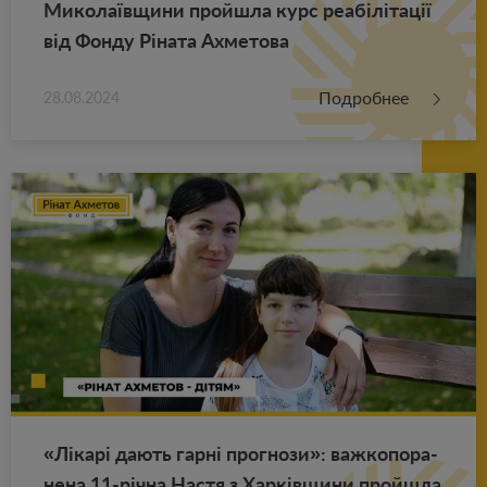
Ми­ко­лаївщини прой­ш­ла курс реабілітації
від Фонду Ріната Ах­ме­то­ва
Подробнее
28.08.2024
«Лікарі дають гарні про­гно­зи»: важ­ко­по­ра­
не­на 11-річна Настя з Харківщини прой­ш­ла