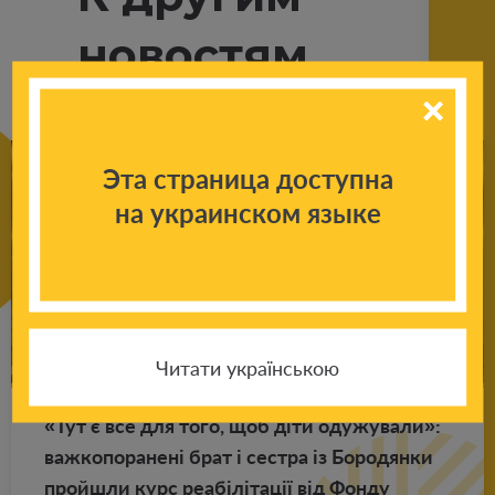
новостям
Эта страница доступна
на украинском языке
Читати українською
«Тут є все для того, щоб діти оду­жу­ва­ли»:
важ­ко­по­ра­нені брат і сест­ра із Бо­ро­дян­ки
прой­шли курс реабілітації від Фонду