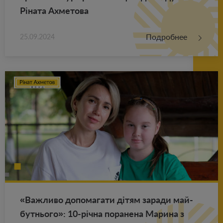
Ріната Ах­ме­то­ва
Подробнее
25.09.2024
«Важ­ли­во до­по­ма­га­ти дітям за­ра­ди май­
бут­ньо­го»: 10-річна по­ра­не­на Ма­ри­на з