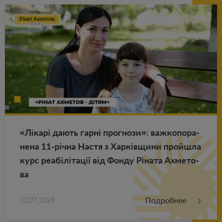
«Лікарі дають гарні про­гно­зи»: важ­ко­по­ра­
не­на 11-річна Настя з Харківщини прой­ш­ла
курс реабілітації від Фонду Ріната Ах­ме­то­
ва
Подробнее
03.07.2024