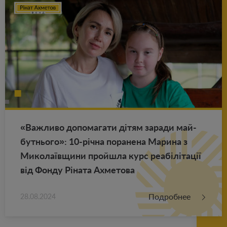
«Важ­ли­во до­по­ма­га­ти дітям за­ра­ди май­
бут­ньо­го»: 10-річна по­ра­не­на Ма­ри­на з
Ми­ко­лаївщини прой­ш­ла курс реабілітації
від Фонду Ріната Ах­ме­то­ва
Подробнее
28.08.2024