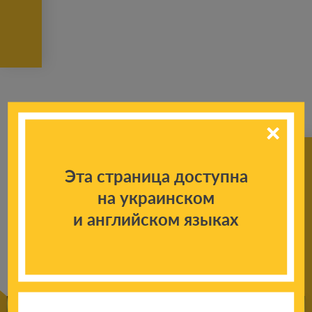
Эта страница доступна
на украинском
К другим
и английском языках
новостям