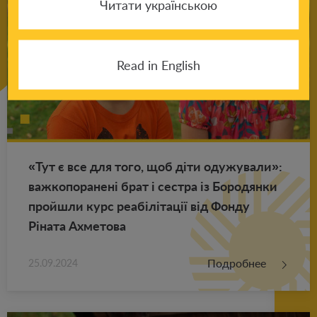
Читати українською
Read in English
«Тут є все для того, щоб діти оду­жу­ва­ли»:
важ­ко­по­ра­нені брат і сест­ра із Бо­ро­дян­ки
прой­шли курс реабілітації від Фонду
Ріната Ах­ме­то­ва
Подробнее
25.09.2024