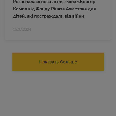
Роз­по­ча­ла­ся нова літня зміна «Бло­гер
Кемп» від Фонду Ріната Ах­ме­то­ва для
дітей, які по­ст­раж­да­ли від війни
15.07.2024
Показать больше