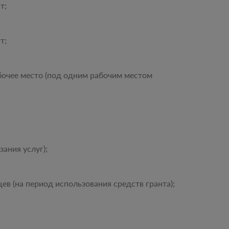
т;
т;
бочее место (под одним рабочим местом
ания услуг);
в (на период использования средств гранта);