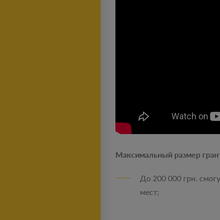
Максимальный размер грант
До 200 000 грн. смог
мест;