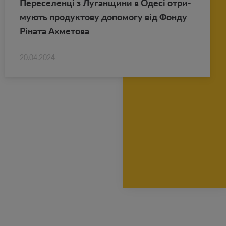
Пе­ре­се­ленці з Лу­ган­щи­ни в Одесі от­ри­
му­ють про­дук­то­ву до­по­мо­гу від Фонду
Ріната Ах­ме­то­ва
20.04.2024