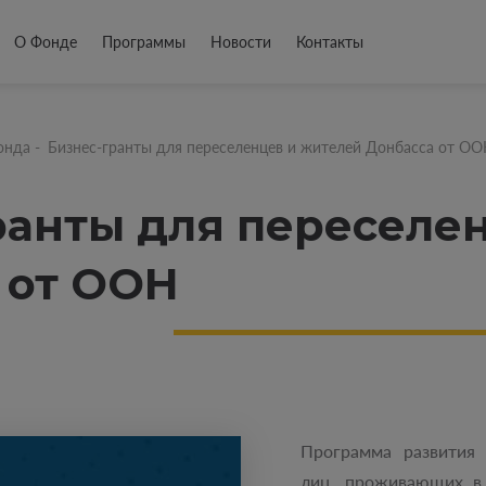
О Фонде
Программы
Новости
Контакты
онда
-
Бизнес-гранты для переселенцев и жителей Донбасса от О
ранты для переселе
 от ООН
Программа развития
лиц, проживающих в 