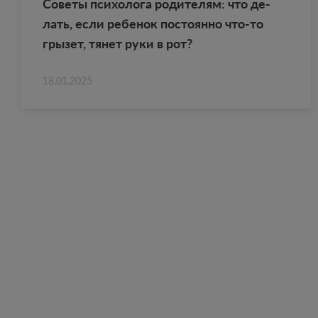
Со­ве­ты пси­хо­ло­га ро­ди­те­лям: что де­
лать, если ре­бе­нок по­сто­ян­но что-то
гры­зет, тянет руки в рот?
18.01.2025