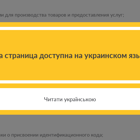
и для производства товаров и предоставления услуг;
 договору коммерческой концессии (франчайзинга) с соот
а страница доступна на украинском яз
 исчерпывающим.
олучат грант, должны сделать свой вклад в реализацию пр
авлением оборудования, помещения и т.д.) в размере не ме
Читати українською
лающие должны:
ки о присвоении идентификационного кода;