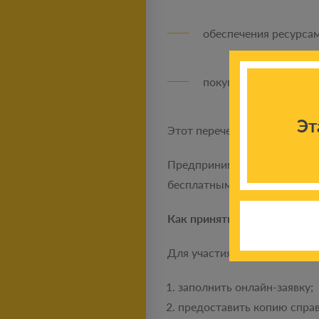
обеспечения ресурсам
покупки франшизы по
Эт
Этот перечень не является
Предприниматели, которые п
бесплатным трудом, предост
Как принять участие?
Для участия в конкурсе же
заполнить онлайн-заявку;
предоставить копию справ