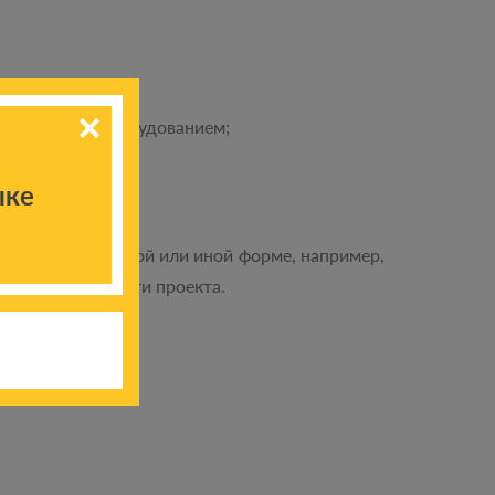
ветствующим оборудованием;
ыке
оекта (в денежной или иной форме, например,
нее 25% стоимости проекта.