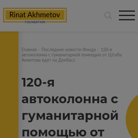
Главная
-
Последние новости Фонда
-
120-я
автоколонна с гуманитарной помощью от Штаба
Ахметова едет на Донбасс
120-я
автоколонна с
гуманитарной
помощью от