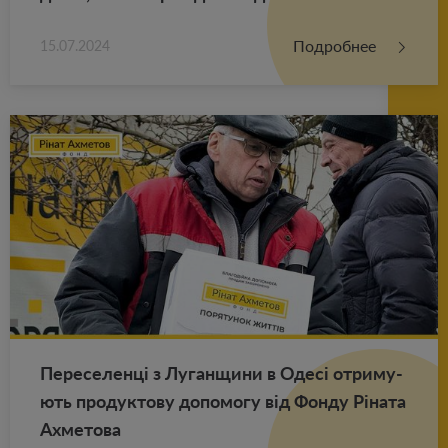
Подробнее
15.07.2024
Пе­ре­се­ленці з Лу­ган­щи­ни в Одесі от­ри­му­
ють про­дук­то­ву до­по­мо­гу від Фонду Ріната
Ах­ме­то­ва