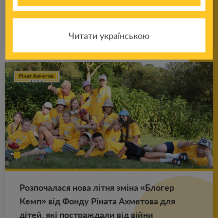
тянет руки в рот?
Подробнее
18.01.2025
Читати українською
Роз­по­ча­ла­ся нова літня зміна «Бло­гер
Кемп» від Фонду Ріната Ах­ме­то­ва для
дітей, які по­ст­раж­да­ли від війни