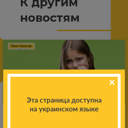
К другим
новостям
Эта страница доступна
на украинском языке
Со­ве­ты пси­хо­ло­га ро­ди­те­лям: что де­лать,
если ре­бе­нок по­сто­ян­но что-то гры­зет,