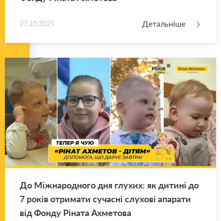
Детальніше
27.10.2025
До Між­на­ро­дно­го дня глу­хих: як ди­ти­ні до
7 років отри­ма­ти су­ча­сні слу­хо­ві апа­ра­ти
від Фонду Рі­на­та Ахме­то­ва