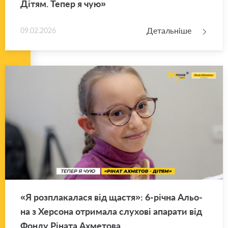
Дітям. Тепер я чую»
Детальніше
09.02.2026
«Я роз­пла­ка­ла­ся від щастя»: 6-річна Альо­
на з Хер­со­на отри­ма­ла слу­хо­ві апа­ра­ти від
Фонду Рі­на­та Ахме­то­ва