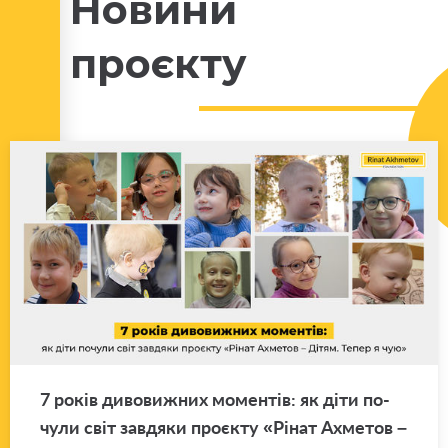
Новини
проєкту
7 років ди­во­ви­жних мо­мен­тів: як діти по­
чу­ли світ зав­дя­ки про­є­кту «Рінат Ахме­тов –