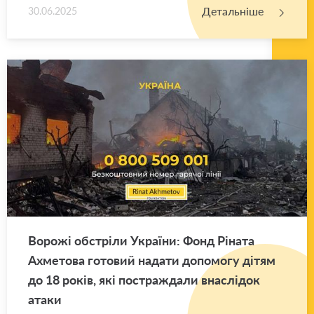
Детальніше
30.06.2025
Во­ро­жі об­стрі­ли Укра­ї­ни: Фонд Рі­на­та
Ахме­то­ва го­то­вий на­да­ти до­по­мо­гу дітям
до 18 років, які по­стра­жда­ли вна­слі­док
атаки