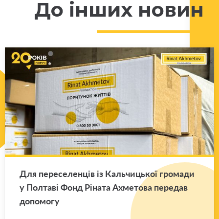
До інших новин
Для пе­ре­се­лен­ців із Каль­чи­цької гро­ма­ди
у Пол­та­ві Фонд Рі­на­та Ахме­то­ва пе­ре­дав
до­по­мо­гу