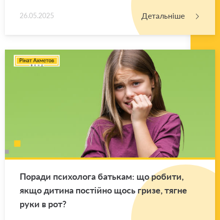
Детальніше
26.05.2025
По­ра­ди пси­хо­ло­га ба­тькам: що ро­би­ти,
якщо ди­ти­на по­стій­но щось гризе, тягне
руки в рот?