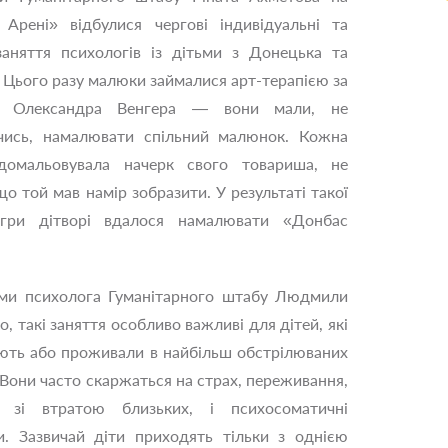
Арені» відбулися чергові індивідуальні та
заняття психологів із дітьми з Донецька та
. Цього разу малюки займалися арт-терапією за
м Олександра Венгера — вони мали, не
чись, намалювати спільний малюнок. Кожна
домальовувала начерк свого товариша, не
що той мав намір зобразити. У результаті такої
 гри дітворі вдалося намалювати «Донбас
ами психолога Гуманітарного штабу Людмили
, такі заняття особливо важливі для дітей, які
ть або проживали в найбільш обстрілюваних
 Вони часто скаржаться на страх, переживання,
ні зі втратою близьких, і психосоматичні
. Зазвичай діти приходять тільки з однією