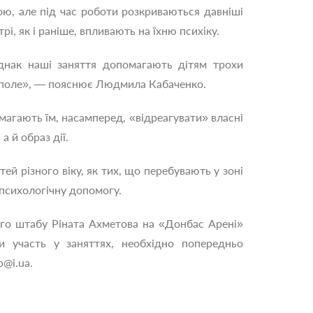
ю, але під час роботи розкриваються давніші
трі, як і раніше, впливають на їхню психіку.
Однак наші заняття допомагають дітям трохи
не поле», — пояснює Людмила Кабаченко.
помагають їм, насамперед, «відреагувати» власні
а й образ дії.
й різного віку, як тих, що перебувають у зоні
 психологічну допомогу.
ого штабу Ріната Ахметова на «Донбас Арені»
ти участь у заняттях, необхідно попередньо
p@i.ua
.