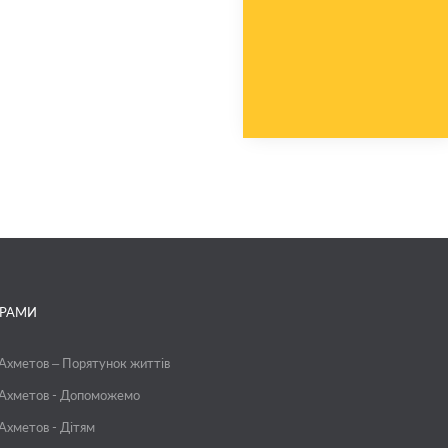
ГРАМИ
 Ахметов – Порятунок життів
 Ахметов - Допоможемо
 Ахметов - Дітям