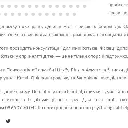
проблемо
кризи, ко
инаміку поки рано, адже в місті тривають бойові дії. 
У них з’являються нові зацікавляння, розширюється соціаль
логи проводять консультації і для їхніх батьків. Фахівці до
 батьки у сприйнятті дітей — це не тільки опора й підтримка, 
ти Психологічної служби Штабу Ріната Ахметова 5 тисяч діте
аріуполі, Києві, Дніпропетровську та Запоріжжі, вже дістали
 в донецькому Центрі психологічної підтримки Гуманітарн
 психологів із дітьми різного віку. Для того щоб взя
ном
099 907 70 04
або електронною поштою
psychological-hel