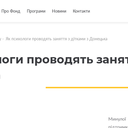
Про Фонд
Програми
Новини
Контакти
у
-
Як психологи проводять заняття з дітками з Донецька
оги проводять занят
а
Минулої
підтрим