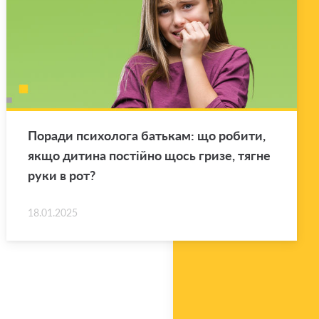
По­ра­ди пси­хо­ло­га ба­тькам: що ро­би­ти,
якщо ди­ти­на по­стій­но щось гризе, тягне
руки в рот?
18.01.2025