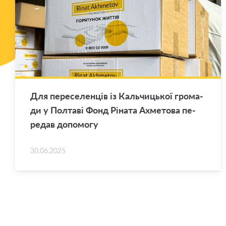
Для пе­ре­се­лен­ців із Каль­чи­цької гро­ма­
ди у Пол­та­ві Фонд Рі­на­та Ахме­то­ва пе­
ре­дав до­по­мо­гу
30.06.2025