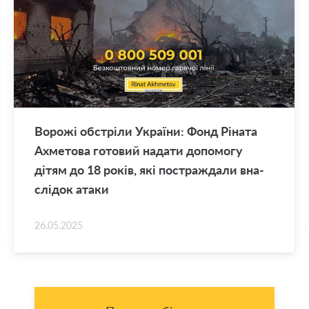
Во­ро­жі об­стрі­ли Укра­ї­ни: Фонд Рі­на­та
Ахме­то­ва го­то­вий на­да­ти до­по­мо­гу
дітям до 18 років, які по­стра­жда­ли вна­
слі­док атаки
26.05.2025