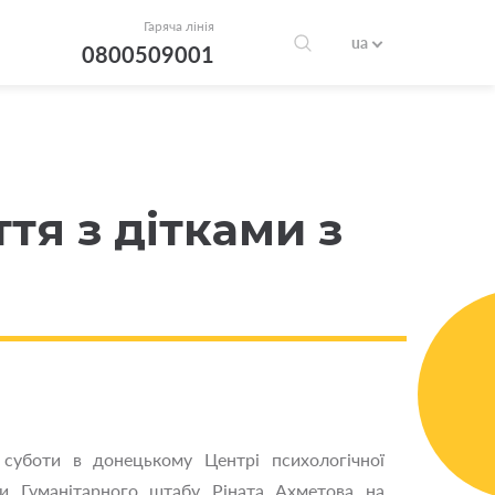
Гаряча лінія
ua
0800509001
тя з дітками з
 суботи в донецькому Центрі психологічної
ки Гуманітарного штабу Ріната Ахметова на