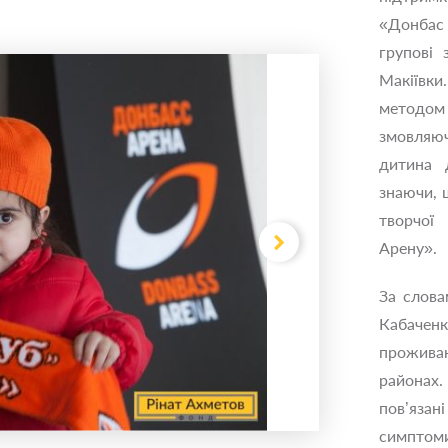
«Донбас 
групові 
Макіївки
методо
змовляю
дитина 
знаючи, 
творчої
Арену».
За слов
Кабаченко
проживаю
районах.
пов’яза
симптоми