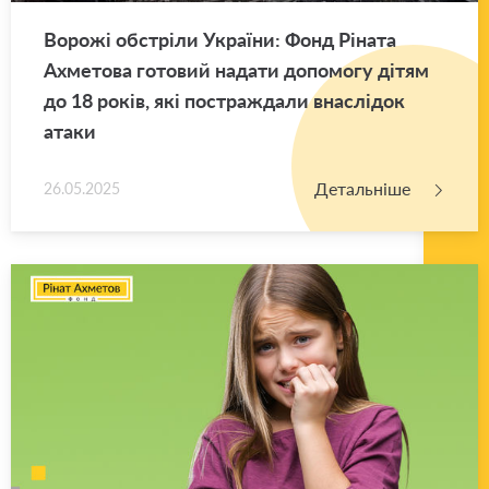
Во­ро­жі об­стрі­ли Укра­ї­ни: Фонд Рі­на­та
Ахме­то­ва го­то­вий на­да­ти до­по­мо­гу дітям
до 18 років, які по­стра­жда­ли вна­слі­док
атаки
Детальніше
26.05.2025