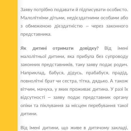
Заяву потрібно подавати й підписувати особисто.
Малолітніми дітьми, недієздатними особами або
з обмеженою дієздатністю – через законного
представника.
Як дитині отримати довідку?
Від імені
малолітньої дитини, яка прибула без супроводу
законних представників, таку заяву подає родич.
Наприклад, бабуся, дідусь, прабабуся, прадід,
повнолітні брат чи сестра, тітка, дядько. А також
вітчим, мачуха, у яких проживає дитина. У разі їх
відсутності – заяву подає представник органу
опіки та піклування за місцем перебування такої
дитини.
Від імені дитини, що живе в дитячому закладі,