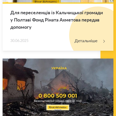
Для пе­ре­се­лен­ців із Каль­чи­цької гро­ма­ди
у Пол­та­ві Фонд Рі­на­та Ахме­то­ва пе­ре­дав
до­по­мо­гу
Детальніше
30.06.2025