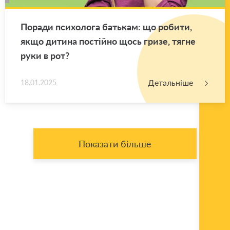
По­ра­ди пси­хо­ло­га ба­тькам: що ро­би­ти,
якщо ди­ти­на по­стій­но щось гризе, тягне
руки в рот?
Детальніше
18.01.2025
Показати більше