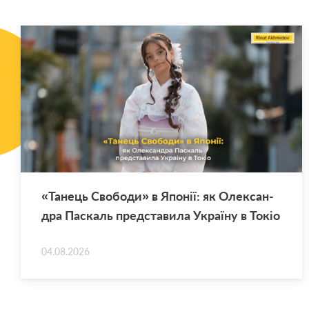
«Та­нець Сво­бо­ди» в Япо­нії: як Оле­ксан­
дра Па­скаль пред­ста­ви­ла Укра­ї­ну в Токіо
04.08.2026