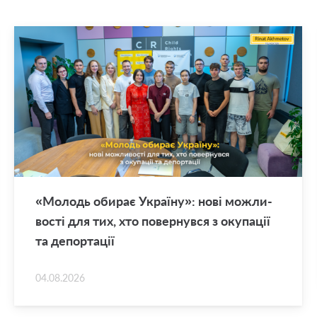
«Мо­лодь оби­рає Укра­ї­ну»: нові мо­жли­
во­сті для тих, хто по­вер­нув­ся з оку­па­ції
та де­пор­та­ції
04.08.2026