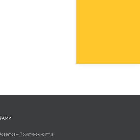
ГРАМИ
 Ахметов – Порятунок життів