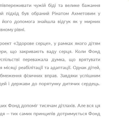
співпереживати чужій біді та велике бажання
ий підхід був обраний Рінатом Ахметовим у
 і його допомога знайшла відгук як у мирних
вному рівні.
роект «Здорове серце», у рамках якого дітям
ри, що закривають ваду серця. Коли Фонд
успільстві переважала думка, що врятувати
ісяці реабілітації та адаптації. Однак дітей,
обмеження фізичних вправ. Завдяки успішним
дей і держави до порятунку дитячих сердець.
ших Фонд допоміг тисячам дітлахів. Але вся ця
ердя – тих самих принципів дотримується Фонд