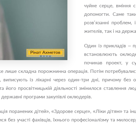
чуйне серце, вміння 
допомогти. Саме так
розв’язанні проблем,
жителів, так і на держа
Один із прикладів – п
встановлюють оклюде
починав проект, у с
е лише складна порожнинна операція. Потім потребувалися м
 виписують із лікарні через один-три дні, причому без 
а його просвітницькій діяльності змінилося ставлення лю
я державні програми закупівлі оклюдерів.
ація поранених дітей», «Здорове серце», «Ліки дітям» та ін
ися без участі фахівців, їхнього професіоналізму та милос