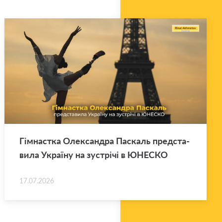
Гім­нас­тка Оле­ксан­дра Па­скаль пред­ста­
ви­ла Укра­ї­ну на зу­стрі­чі в ЮНЕ­СКО
17.07.2026