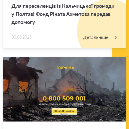
Для пе­ре­се­лен­ців із Каль­чи­цької гро­ма­ди
у Пол­та­ві Фонд Рі­на­та Ахме­то­ва пе­ре­дав
до­по­мо­гу
Детальніше
30.06.2025