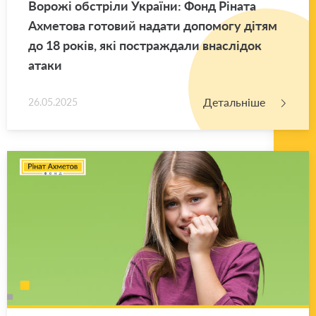
Во­ро­жі об­стрі­ли Укра­ї­ни: Фонд Рі­на­та
Ахме­то­ва го­то­вий на­да­ти до­по­мо­гу дітям
до 18 років, які по­стра­жда­ли вна­слі­док
атаки
Детальніше
26.05.2025