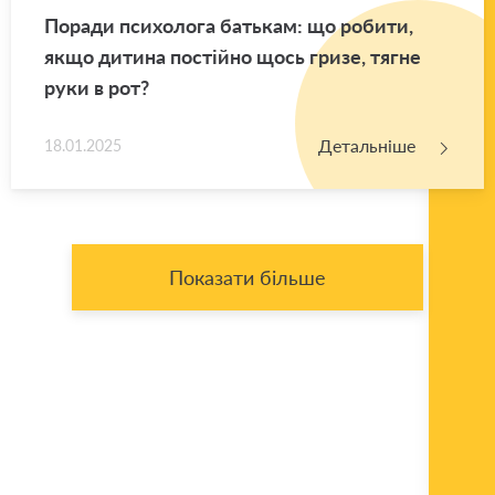
По­ра­ди пси­хо­ло­га ба­тькам: що ро­би­ти,
якщо ди­ти­на по­стій­но щось гризе, тягне
руки в рот?
Детальніше
18.01.2025
Показати більше