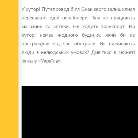
У хуторі Путєпровод біля Єнакієвого залишилися
переважно одні пенсіонери. Там не працюють
магазини та аптеки. Не ходить транспорт. На
хуторі немає жодного будинку, який би не
постраждав під час обстрілів. Як виживають
люди в нелюдських умовах? Дивіться в сюжеті
каналу «Україна».