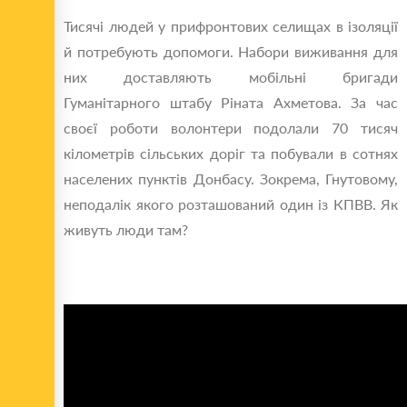
Тисячі людей у прифронтових селищах в ізоляції
й потребують допомоги. Набори виживання для
них доставляють мобільні бригади
Гуманітарного штабу Ріната Ахметова. За час
своєї роботи волонтери подолали 70 тисяч
кілометрів сільських доріг та побували в сотнях
населених пунктів Донбасу. Зокрема, Гнутовому,
неподалік якого розташований один із КПВВ. Як
живуть люди там?