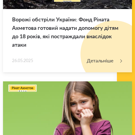
Во­ро­жі об­стрі­ли Укра­ї­ни: Фонд Рі­на­та
Ахме­то­ва го­то­вий на­да­ти до­по­мо­гу дітям
до 18 років, які по­стра­жда­ли вна­слі­док
атаки
Детальніше
26.05.2025