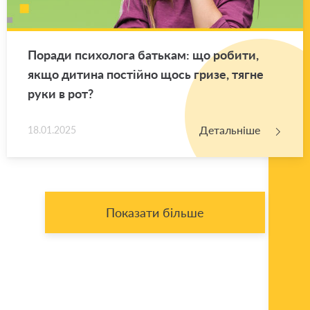
По­ра­ди пси­хо­ло­га ба­тькам: що ро­би­ти,
якщо ди­ти­на по­стій­но щось гризе, тягне
руки в рот?
Детальніше
18.01.2025
Показати більше