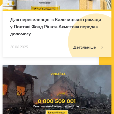
Для пе­ре­се­лен­ців із Каль­чи­цької гро­ма­ди
у Пол­та­ві Фонд Рі­на­та Ахме­то­ва пе­ре­дав
до­по­мо­гу
Детальніше
30.06.2025