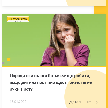
По­ра­ди пси­хо­ло­га ба­тькам: що ро­би­ти,
якщо ди­ти­на по­стій­но щось гризе, тягне
руки в рот?
Детальніше
18.01.2025