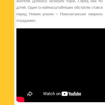
жителів Донбасу загинуло торік. Серед них 40
дітей. Один із наймасштабніших обстрілів стався
перед Новим роком – Новолуганське накрило
«градами».