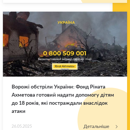
Во­ро­жі об­стрі­ли Укра­ї­ни: Фонд Рі­на­та
Ахме­то­ва го­то­вий на­да­ти до­по­мо­гу дітям
до 18 років, які по­стра­жда­ли вна­слі­док
атаки
Детальніше
26.05.2025