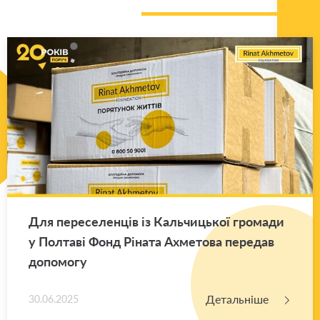
Для пе­ре­се­лен­ців із Каль­чи­цької гро­ма­ди
у Пол­та­ві Фонд Рі­на­та Ахме­то­ва пе­ре­дав
до­по­мо­гу
Детальніше
30.06.2025