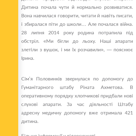
Дитина почала чути й нормально розвиватися.
Вона навчилася говорити, читати й навіть писати,
і збиралася піти до школи… Але почалася війна.
28 липня 2014 року родина потрапила під
обстріл. «Ми бігли до льоху. Наші апарати
злетіли з вушок, і ми їх розчавили», — пояснює
Ірина.
Сім’я Половинків звернулася по допомогу до
Гуманітарного штабу Ріната Ахметова. В
оперативному порядку хлопчикові придбали нові
слухові апарати. За час діяльності Штабу
адресну медичну допомогу вже отримала 421
дитина.
Більше інформації у відеосюжеті.