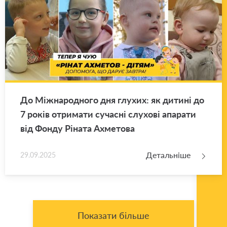
До Між­на­ро­дно­го дня глу­хих: як ди­ти­ні до
7 років отри­ма­ти су­ча­сні слу­хо­ві апа­ра­ти
від Фонду Рі­на­та Ахме­то­ва
Детальніше
29.09.2025
Показати більше