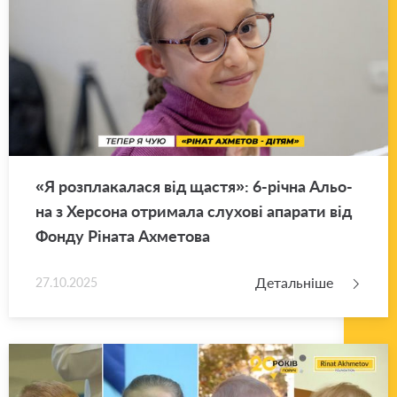
«Я роз­пла­ка­ла­ся від щастя»: 6-річна Альо­
на з Хер­со­на отри­ма­ла слу­хо­ві апа­ра­ти від
Фонду Рі­на­та Ахме­то­ва
Детальніше
27.10.2025