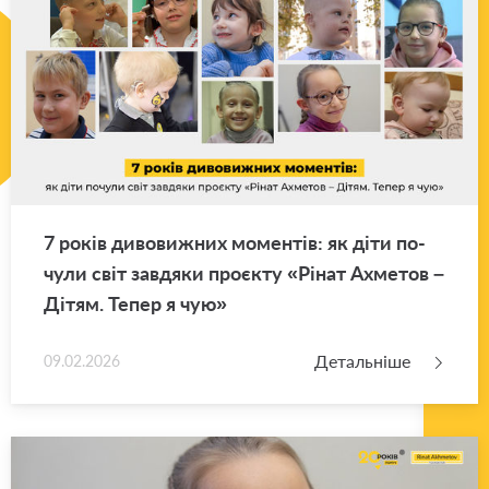
7 років ди­во­ви­жних мо­мен­тів: як діти по­
чу­ли світ зав­дя­ки про­є­кту «Рінат Ахме­тов –
Дітям. Тепер я чую»
Детальніше
09.02.2026