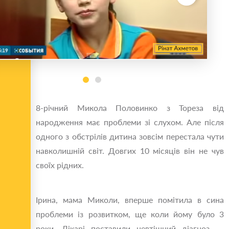
8-річний Микола Половинко з Тореза від
народження має проблеми зі слухом. Але після
одного з обстрілів дитина зовсім перестала чути
навколишній світ. Довгих 10 місяців він не чув
своїх рідних.
Ірина, мама Миколи, вперше помітила в сина
проблеми із розвитком, ще коли йому було 3
роки. Лікарі поставили невтішний діагноз —