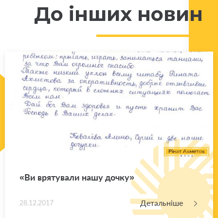
До інших новин
«Ви вря­ту­ва­ли нашу дочку»
Детальніше
28.12.2017