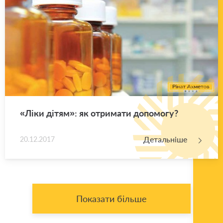
«Ліки дітям»: як отри­ма­ти до­по­мо­гу?
Детальніше
20.12.2017
Показати більше