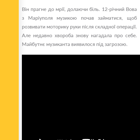
Він прагне до мрії, долаючи біль. 12-річний Вова
з Маріуполя музикою почав займатися, щоб
розвивати моторику руки після складної операції.
Але недавно хвороба знову нагадала про себе.
Майбутнє музиканта виявилося під загрозою.