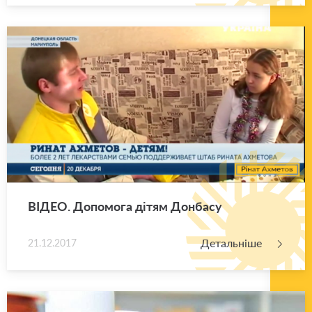
ВІДЕО. До­по­мо­га дітям Дон­ба­су
Детальніше
21.12.2017