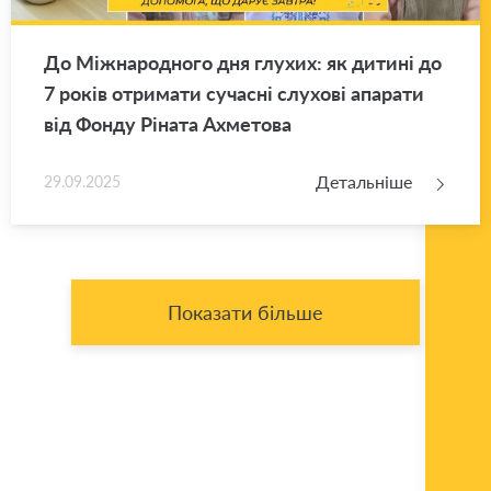
До Між­на­ро­дно­го дня глу­хих: як ди­ти­ні до
7 років отри­ма­ти су­ча­сні слу­хо­ві апа­ра­ти
від Фонду Рі­на­та Ахме­то­ва
Детальніше
29.09.2025
Показати більше