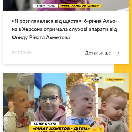
«Я роз­пла­ка­ла­ся від щастя»: 6-річна Альо­
на з Хер­со­на отри­ма­ла слу­хо­ві апа­ра­ти від
Фонду Рі­на­та Ахме­то­ва
Детальніше
27.10.2025