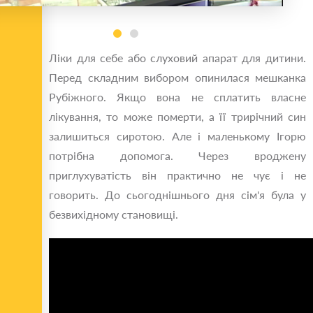
Ліки для себе або слуховий апарат для дитини.
Перед складним вибором опинилася мешканка
Рубіжного. Якщо вона не сплатить власне
лікування, то може померти, а її трирічний син
залишиться сиротою. Але і маленькому Ігорю
потрібна допомога. Через вроджену
приглухуватість він практично не чує і не
говорить. До сьогоднішнього дня сім'я була у
безвихідному становищі.