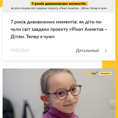
7 років ди­во­ви­жних мо­мен­тів: як діти по­
чу­ли світ зав­дя­ки про­є­кту «Рінат Ахме­тов –
Дітям. Тепер я чую»
Детальніше
09.02.2026