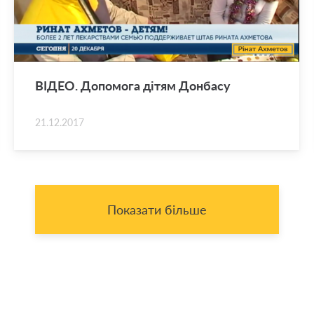
ВІДЕО. До­по­мо­га дітям Дон­ба­су
21.12.2017
Показати більше