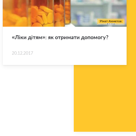
«Ліки дітям»: як отри­ма­ти до­по­мо­гу?
20.12.2017