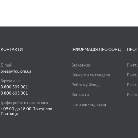
КОНТАКТИ
ІНФОРМАЦІЯ ПРО ФОНД
ПРО
E-mail
Засновник
Рінат
press@fdu.org.ua
Конкурси та тендери
Рінат
Гаряча лінія
Робота у Фонді
Рінат
0 800 509 001
0 800 603 001
Контакти
Реалі
Графік роботи гарячої лінії
Питання - відповіді
з 09:00 до 18:00 Понеділок -
П'ятниця