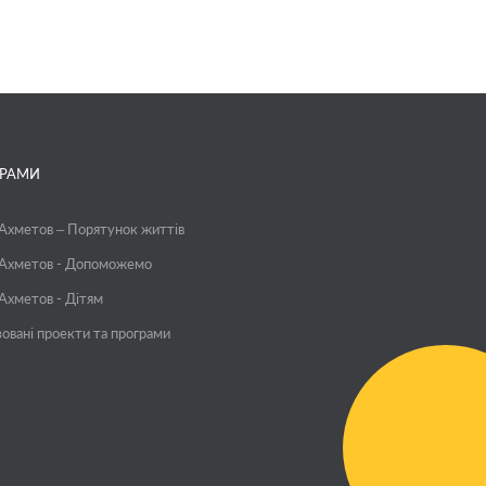
ГРАМИ
 Ахметов – Порятунок життів
 Ахметов - Допоможемо
 Ахметов - Дітям
зовані проекти та програми