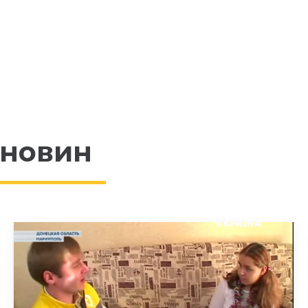
 новин