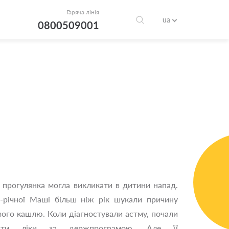
Гаряча лінія
ua
0800509001
 прогулянка могла викликати в дитини напад.
-річної Маші більш ніж рік шукали причину
ого кашлю. Коли діагностували астму, почали
вати ліки за держпрограмою. Але її