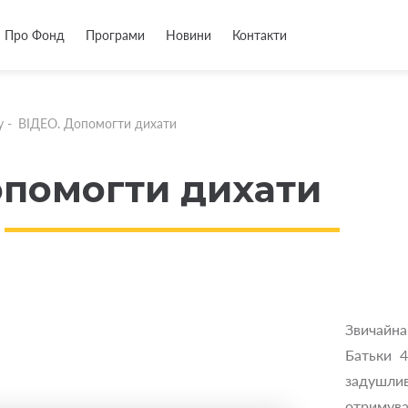
Про Фонд
Програми
Новини
Контакти
у
-
ВІДЕО. Допомогти дихати
опомогти дихати
Звичайна
Батьки 4
задушлив
отриму