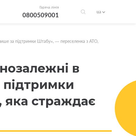
Гаряча лінія
ua
0800509001
лише за підтримки Штабу», — переселенка з АТО,
інозалежні в
 підтримки
, яка страждає