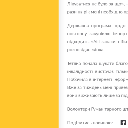
Лікуватися не було за що», 
рази на рік мені необхідно п
Державна програма щодо за
повторну закупівлю імпорт
підходить. «Усі запаси, ніб
розповідає жінка.
Тетяна почала шукати благод
інвалідності вистачає тіль
Побачила в інтернеті інфор
Вже за тиждень мені привез
вони виживають лише за пі
Волонтери Гуманітарного шт
Поділитись новиною: