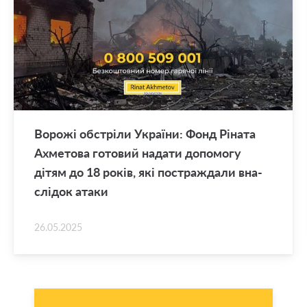
Во­ро­жі об­стрі­ли Укра­ї­ни: Фонд Рі­на­та
Ахме­то­ва го­то­вий на­да­ти до­по­мо­гу
дітям до 18 років, які по­стра­жда­ли вна­
слі­док атаки
26.05.2025