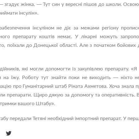
— згадує жінка. — Тут син у вересні пішов до школи. Освоює
риймати інсулін».
безпечення інсуліном не діє за межами регіону прописки
ного препарату коштів немає. У лікарні можуть запропон
ито, поїхали до Донецької області. Але з початком бойових
ійників, які могли допомогти із закупівлею препарату. «Я 
ки на їжу. Роботу тут знайти поки не виходить — ніхто н
мацію про Гуманітарний штаб Ріната Ахметова. Хоча знала п
ли препарати. Щиро дякую за допомогу та оперативність. В
дтримки вашого Штабу».
абу передали Тетяні необхідний імпортний препарат. У перш