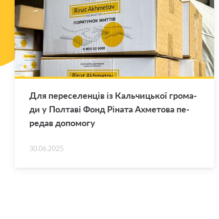
Для пе­ре­се­лен­ців із Каль­чи­цької гро­ма­
ди у Пол­та­ві Фонд Рі­на­та Ахме­то­ва пе­
ре­дав до­по­мо­гу
30.06.2025