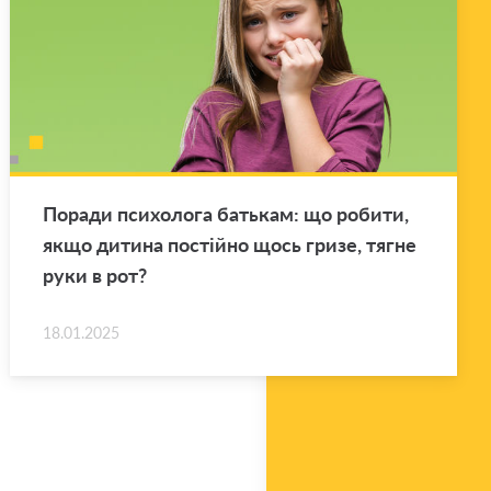
По­ра­ди пси­хо­ло­га ба­тькам: що ро­би­ти,
якщо ди­ти­на по­стій­но щось гризе, тягне
руки в рот?
18.01.2025