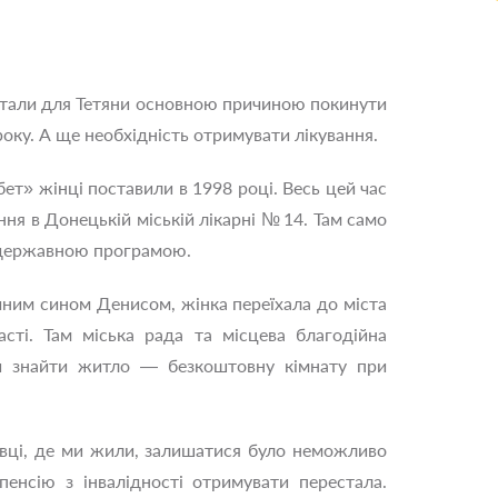
 стали для Тетяни основною причиною покинути
оку. А ще необхідність отримувати лікування.
ет» жінці поставили в 1998 році. Весь цей час
ня в Донецькій міській лікарні № 14. Там само
а державною програмою.
ічним сином Денисом, жінка переїхала до міста
асті. Там міська рада та місцева благодійна
ли знайти житло — безкоштовну кімнату при
івці, де ми жили, залишатися було неможливо
пенсію з інвалідності отримувати перестала.