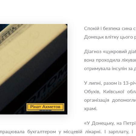
Спокій і безпека сина
Донецьк влітку цього р
Діагноз «цукровий діаб
вона проходила лікуван
отримувала інсулін з
У липні, разом із 13-р
Обухів, Київської обл
організація допомог
храмі.
«У Донецьку, на Петр
рацювала бухгалтером у місцевій лікарні. І зарплату, і 