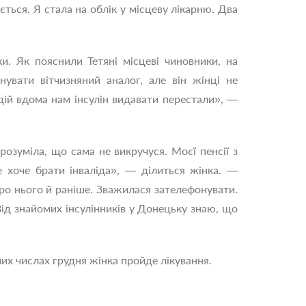
ться. Я стала на облік у місцеву лікарню. Два
. Як пояснили Тетяні місцеві чиновники, на
увати вітчизняний аналог, але він жінці не
 дій вдома нам інсулін видавати перестали», —
розуміла, що сама не викручуся. Моєї пенсії з
е хоче брати інваліда», — ділиться жінка. —
ро нього й раніше. Зважилася зателефонувати.
ід знайомих інсулінників у Донецьку знаю, що
их числах грудня жінка пройде лікування.