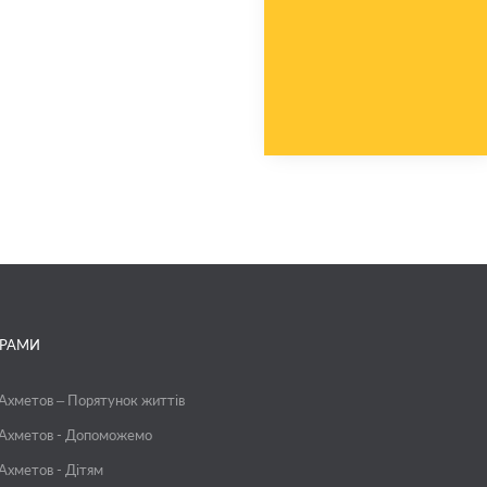
ГРАМИ
 Ахметов – Порятунок життів
 Ахметов - Допоможемо
 Ахметов - Дітям