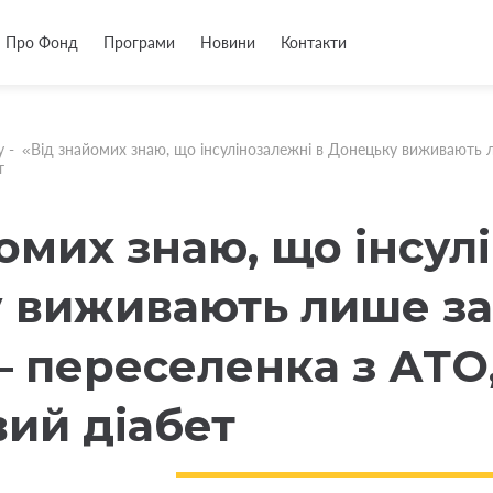
Про Фонд
Програми
Новини
Контакти
у
-
«Від знайомих знаю, що інсулінозалежні в Донецьку виживають 
т
омих знаю, що інсул
 виживають лише за
— переселенка з АТО
вий діабет