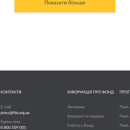
Показати більше
КОНТАКТИ
ІНФОРМАЦІЯ ПРО ФОНД
ПРО
E-mail
Засновник
Рінат
press@fdu.org.ua
Конкурси та тендери
Рінат
Гаряча лінія
Робота у Фонді
Рінат
0 800 509 001