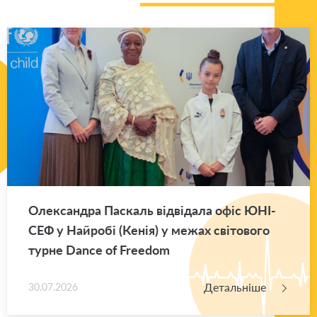
Оле­ксан­дра Па­скаль від­ві­да­ла офіс ЮНІ­
СЕФ у Най­ро­бі (Кенія) у межах сві­то­во­го
турне Dance of Freedom
Детальніше
30.07.2026