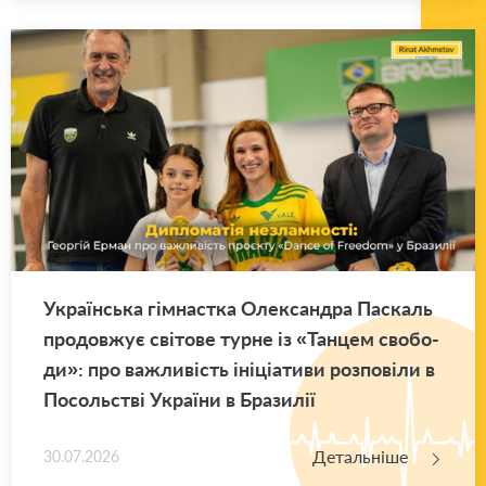
Укра­їн­ська гім­нас­тка Оле­ксан­дра Па­скаль
про­дов­жує сві­то­ве турне із «Тан­цем сво­бо­
ди»: про ва­жли­вість іні­ці­а­ти­ви роз­по­ві­ли в
По­соль­стві Укра­ї­ни в Бра­зи­лії
Детальніше
30.07.2026