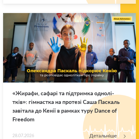
«Жи­ра­фи, са­фа­рі та під­трим­ка одно­лі­
тків»: гім­нас­тка на про­те­зі Саша Па­скаль
за­ві­та­ла до Кенії в рам­ках туру Dance of
Freedom
Детальніше
28.07.2026