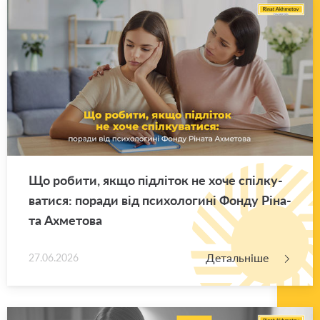
Що ро­би­ти, якщо під­лі­ток не хоче спіл­ку­
ва­ти­ся: по­ра­ди від пси­хо­ло­ги­ні Фонду Рі­на­
та Ахме­то­ва
Детальніше
27.06.2026