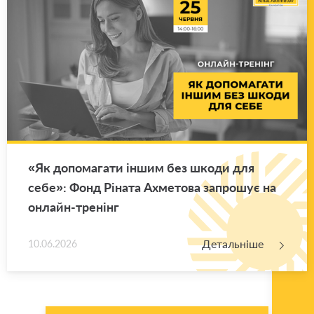
«Як до­по­ма­га­ти іншим без шкоди для
себе»: Фонд Рі­на­та Ахме­то­ва за­про­шує на
он­лайн-тре­нінг
Детальніше
10.06.2026