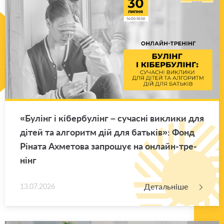
«Бу­лінг і кі­бер­бу­лінг – су­ча­сні ви­кли­ки для
дітей та ал­го­ритм дій для ба­тьків»: Фонд
Рі­на­та Ахме­то­ва за­про­шує на он­лайн-тре­
нінг
Детальніше
13.07.2026