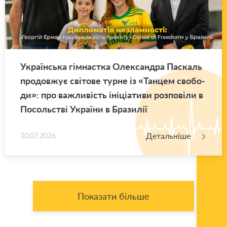
Укра­їн­ська гім­нас­тка Оле­ксан­дра Па­скаль
про­дов­жує сві­то­ве турне із «Тан­цем сво­бо­
ди»: про ва­жли­вість іні­ці­а­ти­ви роз­по­ві­ли в
По­соль­стві Укра­ї­ни в Бра­зи­лії
Детальніше
30.07.2026
Показати більше