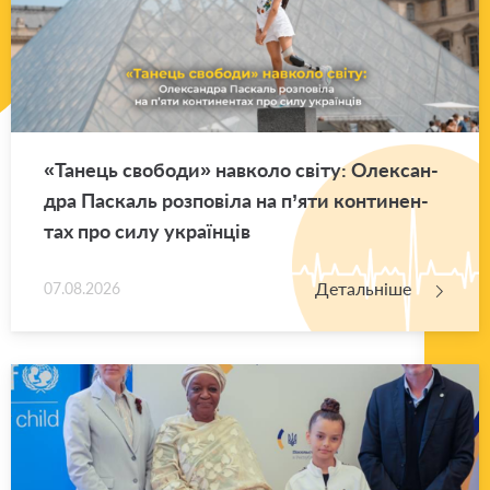
«Та­нець сво­бо­ди» нав­ко­ло світу: Оле­ксан­
дра Па­скаль роз­по­ві­ла на п’яти кон­ти­нен­
тах про силу укра­їн­ців
Детальніше
07.08.2026