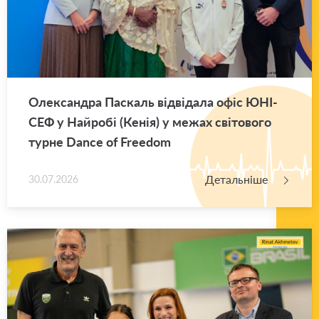
Оле­ксан­дра Па­скаль від­ві­да­ла офіс ЮНІ­
СЕФ у Най­ро­бі (Кенія) у межах сві­то­во­го
турне Dance of Freedom
Детальніше
30.07.2026