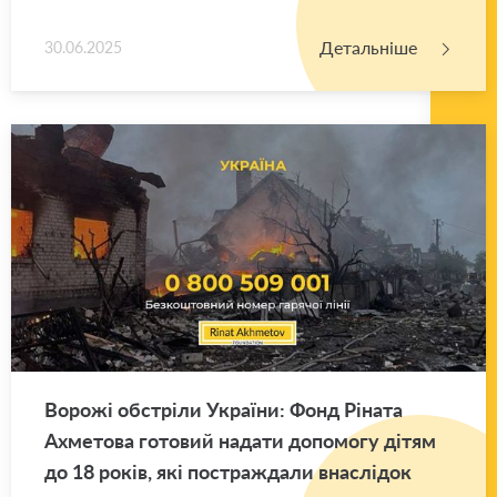
Детальніше
30.06.2025
Во­ро­жі об­стрі­ли Укра­ї­ни: Фонд Рі­на­та
Ахме­то­ва го­то­вий на­да­ти до­по­мо­гу дітям
до 18 років, які по­стра­жда­ли вна­слі­док