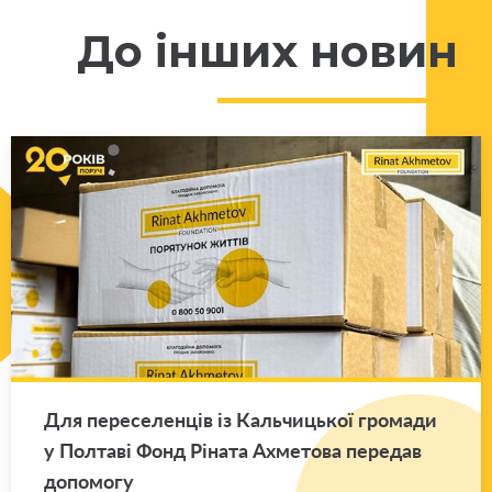
До інших новин
Для пе­ре­се­лен­ців із Каль­чи­цької гро­ма­ди
у Пол­та­ві Фонд Рі­на­та Ахме­то­ва пе­ре­дав
до­по­мо­гу