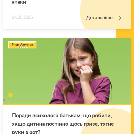
атаки
Детальніше
26.05.2025
По­ра­ди пси­хо­ло­га ба­тькам: що ро­би­ти,
якщо ди­ти­на по­стій­но щось гризе, тягне
руки в рот?