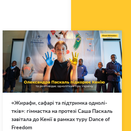
«Жи­ра­фи, са­фа­рі та під­трим­ка одно­лі­
тків»: гім­нас­тка на про­те­зі Саша Па­скаль
за­ві­та­ла до Кенії в рам­ках туру Dance of
Freedom