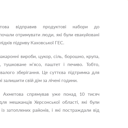
това відправив продуктові набори до
 почали отримувати люди, які були евакуйовані
лідків підриву Каховської ГЕС.
каронні вироби, цукор, сіль, борошно, крупа,
, тушковане м‘ясо, паштет і печиво. Тобто,
валого зберігання. Це суттєва підтримка для
і залишити свій дім за лічені години.
а Ахметова спрямував уже понад 10 тисяч
для мешканців Херсонської області, які були
із затоплених районів, і які постраждали від