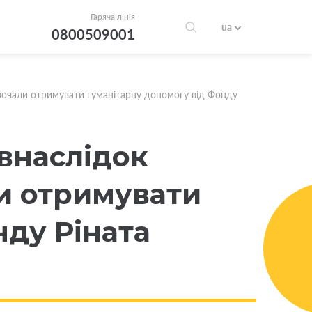
Гаряча лінія
ua
0800509001
 почали отримувати гуманітарну допомогу від Фонду
 внаслідок
ли отримувати
нду Ріната