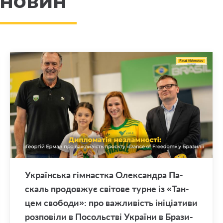
 новин
Укра­їн­ська гім­нас­тка Оле­ксан­дра Па­
скаль про­дов­жує сві­то­ве турне із «Тан­
цем сво­бо­ди»: про ва­жли­вість іні­ці­а­ти­ви
роз­по­ві­ли в По­соль­стві Укра­ї­ни в Бра­зи­