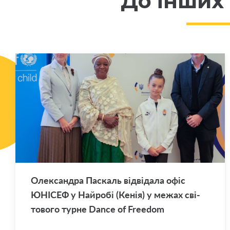
До інших
Оле­ксан­дра Па­скаль від­ві­да­ла офіс
ЮНІ­СЕФ у Най­ро­бі (Кенія) у межах сві­
то­во­го турне Dance of Freedom