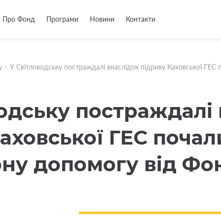
Про Фонд
Програми
Новини
Контакти
у
-
У Світловодську постраждалі внаслідок підриву Каховської ГЕС
одську постраждалі
Каховської ГЕС поча
рну допомогу від Фо