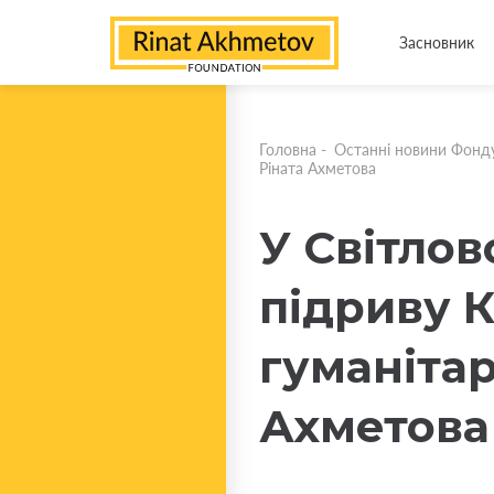
Засновник
Головна
-
Останні новини Фонд
Ріната Ахметова
У Світлов
підриву 
гуманіта
Ахметова