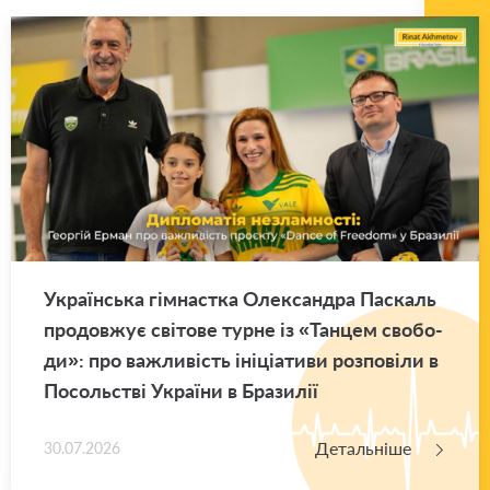
Укра­їн­ська гім­нас­тка Оле­ксан­дра Па­скаль
про­дов­жує сві­то­ве турне із «Тан­цем сво­бо­
ди»: про ва­жли­вість іні­ці­а­ти­ви роз­по­ві­ли в
По­соль­стві Укра­ї­ни в Бра­зи­лії
Детальніше
30.07.2026