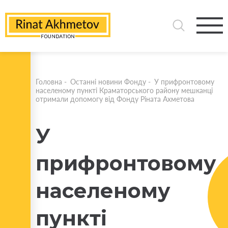
Головна
-
Останні новини Фонду
-
У прифронтовому
населеному пункті Краматорського району мешканці
отримали допомогу від Фонду Ріната Ахметова
У
прифронтовому
населеному
пункті