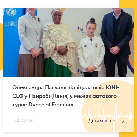
Оле­ксан­дра Па­скаль від­ві­да­ла офіс ЮНІ­
СЕФ у Най­ро­бі (Кенія) у межах сві­то­во­го
турне Dance of Freedom
Детальніше
30.07.2026