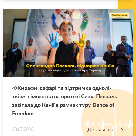
«Жи­ра­фи, са­фа­рі та під­трим­ка одно­лі­
тків»: гім­нас­тка на про­те­зі Саша Па­скаль
за­ві­та­ла до Кенії в рам­ках туру Dance of
Freedom
Детальніше
28.07.2026