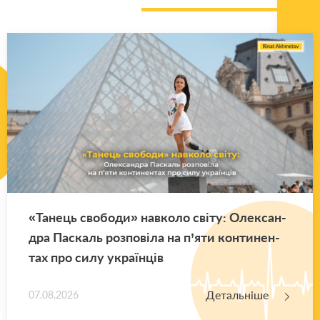
«Та­нець сво­бо­ди» нав­ко­ло світу: Оле­ксан­
дра Па­скаль роз­по­ві­ла на п’яти кон­ти­нен­
тах про силу укра­їн­ців
Детальніше
07.08.2026