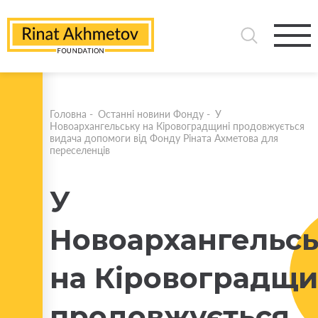
Головна
-
Останні новини Фонду
-
У
Новоархангельську на Кіровоградщині продовжується
видача допомоги від Фонду Ріната Ахметова для
переселенців
У
Новоархангельс
на Кіровоградщи
продовжується