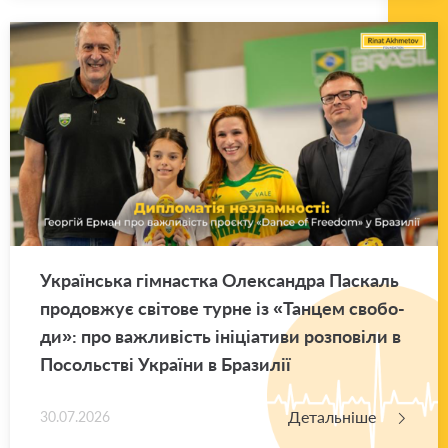
Укра­їн­ська гім­нас­тка Оле­ксан­дра Па­скаль
про­дов­жує сві­то­ве турне із «Тан­цем сво­бо­
ди»: про ва­жли­вість іні­ці­а­ти­ви роз­по­ві­ли в
По­соль­стві Укра­ї­ни в Бра­зи­лії
Детальніше
30.07.2026