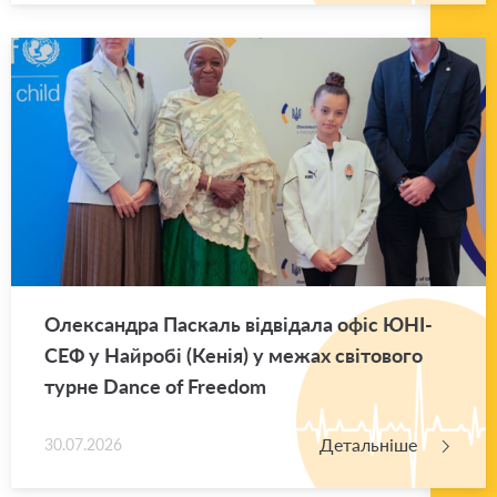
Оле­ксан­дра Па­скаль від­ві­да­ла офіс ЮНІ­
СЕФ у Най­ро­бі (Кенія) у межах сві­то­во­го
турне Dance of Freedom
Детальніше
30.07.2026